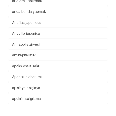
anafora kaptırmak
anda bunda yapmak
Andrias japonicus
Anguilla japonica
Annapolis zirvesi
antikapitalistlik
apeks ossis sakri
Aphanius chantrei
apışlaya apışlaya
apokrin salgılama