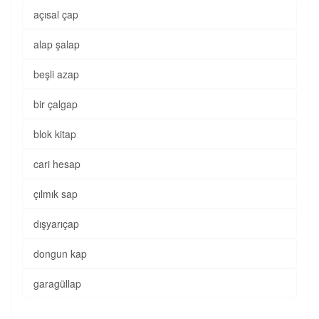
açısal çap
alap şalap
beşli azap
bir çalgap
blok kitap
cari hesap
çılmık sap
dışyarıçap
dongun kap
garagüllap