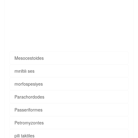
Mesocestoides
mırıltılı ses
morfospesiyes
Parachordodes
Passeriformes
Petromyzontes
pili taktiles