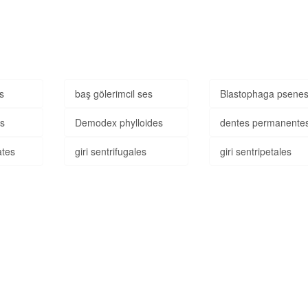
es
baş gölerimcil ses
Blastophaga psene
es
Demodex phylloides
dentes permanente
ates
giri sentrifugales
giri sentripetales