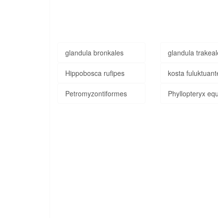
glandula bronkales
glandula trakea
Hippobosca rufipes
kosta fuluktuant
Petromyzontiformes
Phyllopteryx eq