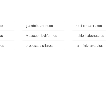
les
glandula üretrales
hafif timpanik ses
es
Mastacembeliformes
nüklei habenulares
ues
prosessus siliares
rami interarkuales