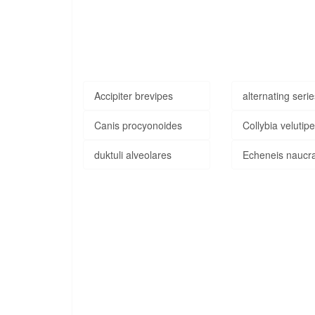
Accipiter brevipes
alternating seri
Canis procyonoides
Collybia velutip
duktuli alveolares
Echeneis naucr