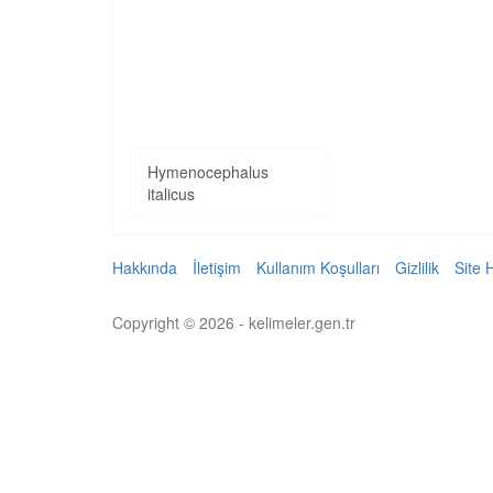
Hymenocephalus
italicus
Hakkında
İletişim
Kullanım Koşulları
Gizlilik
Site 
Copyright © 2026 - kelimeler.gen.tr