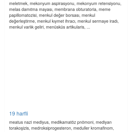
meletmek, mekonyum aspirasyonu, mekonyum retensiyonu,
melas damıtma mayası, membrana obturatoria, meme
papillomatozisi, menkul değer borsası, menkul
değerleştirme, menkul kıymet ihracı, menkul sermaye iradı,
menkul varlık geliri, menüsküs artikularis, ...
19 harfli
meatus nazi mediyus, medikamatöz pnömoni, mediyan
torakoşizis, medroksiprogesteron, meduller kromafinom,