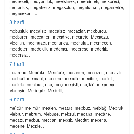
medreseli, medyumluk, meelsimek, meersimek, mefkûreci,
meftunluk, megahertz, megakolon, megaloman, megametre,
megasekum, ...
8 harfli
mebusluk, mecalsız, mecalsiz, mecazlar, mecburcu,
mecburen, meccanen, mecidiye, mecirefe, Mecitözü,
Mecittin, mecmuacı, mecnunca, meçhulat, meçmeçen,
meddeten, medeklik, medenici, mederese, mederlik,
medersiz, ...
7 harfli
mêârebe, Mebruke, Mebrure, mecanen, mecazen, mecazlı,
mecburi, meccani, meccene, mecelle, mecibur, mecidit,
meciefe, mecinun, meç meç, meçikli, meçiklü, meçmeçe,
Medayin, Medegöz, Medetli, ...
6 harfli
me`cûr, me`mûr, mealen, meatus, mebbuz, meblağ, Mebruk,
Mebrur, mebrüm, Mebuse, mebzul, mecana, mecâne,
mecazi, mecbur, meccan, meccik, Mecdut, mecena,
mecene, Mecide, ...