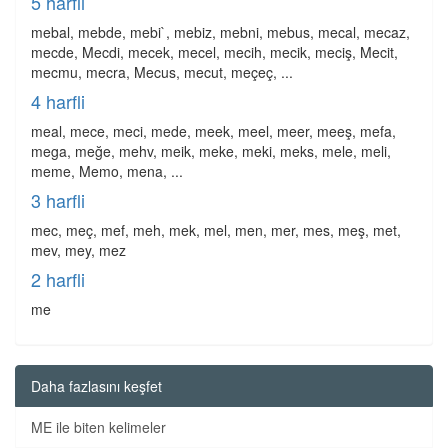
5 harfli
mebal, mebde, mebi`, mebiz, mebni, mebus, mecal, mecaz,
mecde, Mecdi, mecek, mecel, mecih, mecik, meciş, Mecit,
mecmu, mecra, Mecus, mecut, meçeç, ...
4 harfli
meal, mece, meci, mede, meek, meel, meer, meeş, mefa,
mega, meğe, mehv, meik, meke, meki, meks, mele, meli,
meme, Memo, mena, ...
3 harfli
mec, meç, mef, meh, mek, mel, men, mer, mes, meş, met,
mev, mey, mez
2 harfli
me
Daha fazlasını keşfet
ME ile biten kelimeler