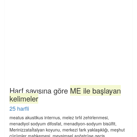
Harf sayısına göre
ME ile başlayan
kelimeler
25 harfli
meatus akustikus internus, melez tırfıl zehirlenmesi,
menadiyol sodyum difosfat, menadiyon-sodyum bisülfit,
Merinizzataİtalyan koyunu, merkezi fark yaklaşıklığı, meşhut
cürümler mahkemesi, mevsimsel anöstrüse geçiş,