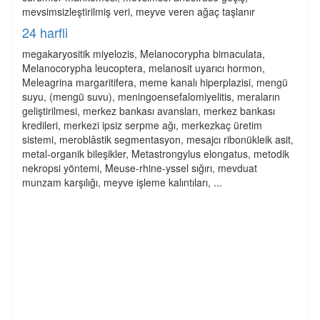
mevsimsizleştirilmiş veri, meyve veren ağaç taşlanır
24 harfli
megakaryositik miyelozis, Melanocorypha bimaculata,
Melanocorypha leucoptera, melanosit uyarıcı hormon,
Meleagrina margaritifera, meme kanalı hiperplazisi, mengü
suyu, (mengü suvu), meningoensefalomiyelitis, meraların
geliştirilmesi, merkez bankası avansları, merkez bankası
kredileri, merkezi ipsiz serpme ağı, merkezkaç üretim
sistemi, meroblâstik segmentasyon, mesajcı ribonükleik asit,
metal-organik bileşikler, Metastrongylus elongatus, metodik
nekropsi yöntemi, Meuse-rhine-yssel sığırı, mevduat
munzam karşılığı, meyve işleme kalıntıları, ...