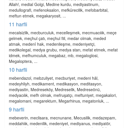
Allah!, medial Golgi, Medine kurdu, mediyastinum,
medullografi, mefenoksalon, mefkûrecilik, mefobarbital,
meftun etmek, megakaryosit, ...
11 harfli
mecalsizlik, mecburculuk, mecelleşmek, mecmuacılık, meçe
gelmek, meçhul çatı, meçhul fiil, medar olmak, meded
atmak, medenî hak, medenileşme, medeniyetçi,
medikolegal, medya grubu, medya starı, mefat etmek, mefat
idmek, mefhumculuk, megabaz, mb, megaloglosi,
Megaloptera, ...
10 harfli
mebendazol, mebzuliyet, mecburiyet, medeni hâl,
medeyhliyh, medikament, medikasyon, meditasyon,
mediyastin, Medreseköy, Medreselik, Medreseönü,
medyacılık, mefh olmak, mefruşatçı, meftuniyet, megakalori,
megalomani, megarektum, Megarhinus, megatonluk, ...
9 harfli
mebeverin, meclisara, mecnunane, Mecusilik, medazepam,
meddahlık, medenilik, medeniyet, mediyanus, mediyatör,