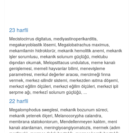
23 harfli
Mecistocirrus digitatus, mediyastinoperikarditis,
megakaryoblastik lösemi, Megalobatrachus maximus,
mekamilamin hidroklorür, mekanik hemolitik anemi, mekanik
işler sorumlusu, mekanik solunum güçlüğü, mektubu
dışından okumak, Melopsittacus undulatus, meme kanalı
genişlemesi, memeli hayvanlar bilimi, menevişleme
parametresi, menkul değerler aracısı, mercimeği fırına
vermek, merkez-silindir sistemi, merkezden ısıtma döşemi,
merkezi eğilim ölçüleri, merkezi eğilim ölçüleri, merkezi ipli
serpme ağı, merkezî solunum güçlüğü, ...
22 harfli
Megalomphodus sweglesi, mekanik bozunum süreci,
mekanik yetenek ölçeri, Melanocorypha calandra,
membrana statokoniorum, Mendellenmeyen kalıtım, meni
kanalı atardamarı, meningiyoangiyomatozis, mermek (adım