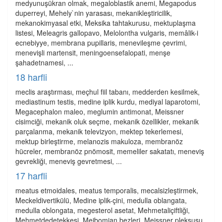
medyunuşükran olmak, megaloblastik anemi, Megapodus
duperreyi, Mehely`nin yarasası, mekanikleştiricilik,
mekanokimyasal etki, Meksika tahtakurusu, mektuplaşma
listesi, Meleagris gallopavo, Melolontha vulgaris, memâlik-i
ecnebiyye, membrana pupillaris, menevileşme çevrimi,
menevişli martensit, meningoensefalopati, menşe
şahadetnamesi, ...
18 harfli
meclis araştırması, meçhul fiil tabanı, medderden kesilmek,
mediastinum testis, medine iplik kurdu, mediyal laparotomi,
Megacephalon maleo, meglumin antimonat, Meissner
cisimciği, mekanik oluk seçme, mekanik özellikler, mekanik
parçalanma, mekanik televizyon, mektep tekerlemesi,
mektup birleştirme, melanozis makuloza, membranöz
hücreler, membranöz pnömosit, memeliler sakatatı, meneviş
gevrekliği, meneviş gevretmesi, ...
17 harfli
meatus etmoidales, meatus temporalis, mecalsizleştirmek,
Meckeldivertikülü, Medine iplik-çini, medulla oblangata,
medulla oblongata, megesterol asetat, Mehmetaliçiftliği,
Mehmetdedetekkesi, Meibomian bezleri, Meissner pleksusu,