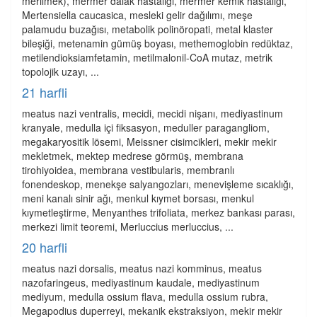
merilmek), mermer dalak hastalığı, mermer kemik hastalığı,
Mertensiella caucasica, mesleki gelir dağılımı, meşe
palamudu buzağısı, metabolik polinöropati, metal klaster
bileşiği, metenamin gümüş boyası, methemoglobin redüktaz,
metilendioksiamfetamin, metilmalonil-CoA mutaz, metrik
topolojik uzayı, ...
21 harfli
meatus nazi ventralis, mecidi, mecidi nişanı, mediyastinum
kranyale, medulla içi fiksasyon, meduller paragangliom,
megakaryositik lösemi, Meissner cisimcikleri, mekir mekir
mekletmek, mektep medrese görmüş, membrana
tirohiyoidea, membrana vestibularis, membranlı
fonendeskop, menekşe salyangozları, menevişleme sıcaklığı,
meni kanalı sinir ağı, menkul kıymet borsası, menkul
kıymetleştirme, Menyanthes trifoliata, merkez bankası parası,
merkezi limit teoremi, Merluccius merluccius, ...
20 harfli
meatus nazi dorsalis, meatus nazi komminus, meatus
nazofaringeus, mediyastinum kaudale, mediyastinum
mediyum, medulla ossium flava, medulla ossium rubra,
Megapodius duperreyi, mekanik ekstraksiyon, mekir mekir