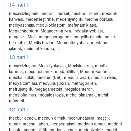
14 harfli
mecalsizleşmek, mecaz-ı mürsel, mecburi hizmet, meddah
kahvesi, medenileştirme, medeniyetçilik, medine börtüsü,
mediyastinitis, medulloblastom, mefanamik asit,
Megachiroptera, Megaderma lyra, megakaryoblast,
megasikl, Mc/s, megasporogenez, megellik olmak, mehle-
be-mehle, Mehlis bezleri, Mehmetbeyobası, mehtaba
çıkmak, meinhof kanunu, ...
13 harfli
mecalsizleşme, Mecidiyekavak, Mecistocirrus, meclis
kurmak, meçe getirmek, medarıiftihar, Medenî Kanûn,
medikal sülük, medium (fret), medulla ovari, medulla renis,
medya camiası, medyunuşükran, mefrûğün leh,
mefruşatçılık, megagametofit, megaloenteron,
megaloftalmus, megalositozis, mehel olmamak, mehil
müddeti, ...
12 harfli
mecbur etmek, mecnun olmak, mecnuncasına, meççik
etmek, meçhul taban, medarımaişet, medden atmak, medenî
hukuk, medeni nikâh, medenileşmek, medeniyetsiz, medet