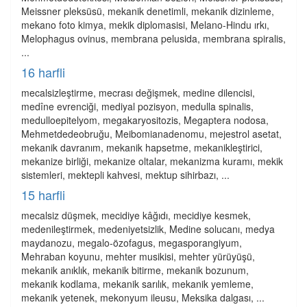
Meissner pleksüsü, mekanik denetimli, mekanik dizinleme,
mekano foto kimya, mekik diplomasisi, Melano-Hindu ırkı,
Melophagus ovinus, membrana pelusida, membrana spiralis,
...
16 harfli
mecalsizleştirme, mecrası değişmek, medine dilencisi,
medîne evrenciği, mediyal pozisyon, medulla spinalis,
medulloepitelyom, megakaryositozis, Megaptera nodosa,
Mehmetdedeobruğu, Meibomianadenomu, mejestrol asetat,
mekanik davranım, mekanik hapsetme, mekanikleştirici,
mekanize birliği, mekanize oltalar, mekanizma kuramı, mekik
sistemleri, mektepli kahvesi, mektup sihirbazı, ...
15 harfli
mecalsiz düşmek, mecidiye kâğıdı, mecidiye kesmek,
medenileştirmek, medeniyetsizlik, Medine solucanı, medya
maydanozu, megalo-özofagus, megasporangiyum,
Mehraban koyunu, mehter musikisi, mehter yürüyüşü,
mekanik anıklık, mekanik bitirme, mekanik bozunum,
mekanik kodlama, mekanik sarılık, mekanik yemleme,
mekanik yetenek, mekonyum ileusu, Meksika dalgası, ...