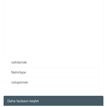
nahılamak
Nahırtepe
nahşetmek
Daha fazlasını keşfet