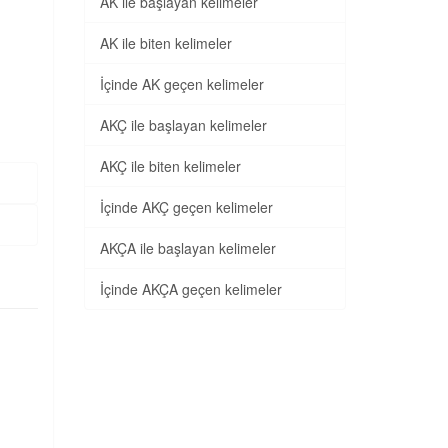
AK ile başlayan kelimeler
AK ile biten kelimeler
İçinde AK geçen kelimeler
AKÇ ile başlayan kelimeler
AKÇ ile biten kelimeler
İçinde AKÇ geçen kelimeler
AKÇA ile başlayan kelimeler
İçinde AKÇA geçen kelimeler