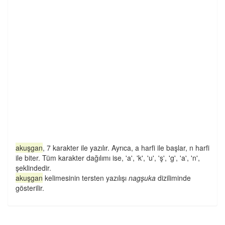
akuşgan
, 7 karakter ile yazılır. Ayrıca, a harfi ile başlar, n harfi
ile biter. Tüm karakter dağılımı ise, 'a', 'k', 'u', 'ş', 'g', 'a', 'n',
şeklindedir.
akuşgan
kelimesinin tersten yazılışı
nagşuka
diziliminde
gösterilir.