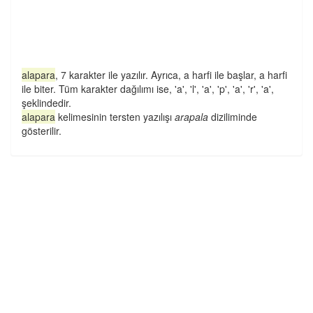
alapara
, 7 karakter ile yazılır. Ayrıca, a harfi ile başlar, a harfi
ile biter. Tüm karakter dağılımı ise, 'a', 'l', 'a', 'p', 'a', 'r', 'a',
şeklindedir.
alapara
kelimesinin tersten yazılışı
arapala
diziliminde
gösterilir.