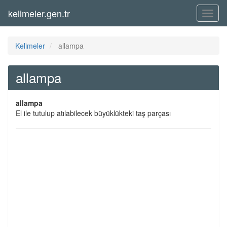
kelimeler.gen.tr
Menü
Kelimeler
allampa
allampa
allampa
El ile tutulup atılabilecek büyüklükteki taş parçası