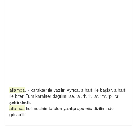
allampa
, 7 karakter ile yazılır. Ayrıca, a harfi ile başlar, a harfi
ile biter. Tüm karakter dağılımı ise, 'a', 'l', 'l', 'a', 'm', 'p', 'a',
şeklindedir.
allampa
kelimesinin tersten yazılışı
apmalla
diziliminde
gösterilir.