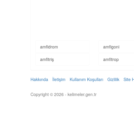
amfidrom
amfigoni
amfitriş
amfitrop
Hakkında
İletişim
Kullanım Koşulları
Gizlilik
Site 
Copyright © 2026 - kelimeler.gen.tr