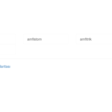
amfistom
amfitrik
Haritası