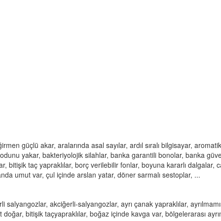
ğirmen güçlü akar, aralarında asal sayılar, ardıl sıralı bilgisayar, aromati
odunu yakar, bakteriyolojik silahlar, banka garantili bonolar, banka güv
r, bitişik taç yapraklılar, borç verilebilir fonlar, boyuna kararlı dalgalar, 
anda umut var, çul içinde arslan yatar, döner sarmalı sestoplar, ...
rli salyangozlar, akciğerli-salyangozlar, ayrı çanak yapraklılar, ayrılmamı
doğar, bitişik taçyapraklılar, boğaz içinde kavga var, bölgelerarası ayrı