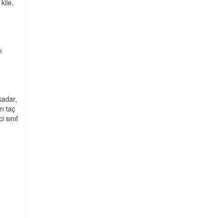
kile,
n
kadar,
rı taç
i sınıf