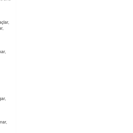
çlar,
r,
kar,
gar,
ınar,