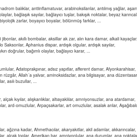
nadrom balıklar, antiinflamatuvar, arabinoksilanlar, arıtılmış yağlar, aşam
laylar, bağlaşık sayılar, bağlayıcı tuşlar, bakışık noktalar, beyaz karıncal
iyolojik zarlar, boyayıcı boyalar, bölünmüş farklar, ...
i jibonlar, akıllı bombalar, aksillar ak zar, alın kara damar, alkali kayaçla
Saksonlar, Aphanius dispar, ardışık olgular, ardışık sayılar,
rı doğrular, bağımlı olaylar, bağlayıcı karar, ...
humlular, Adatoprakpınar, adsız yapıtlar, afferent damar, Afyonkarahisar,
an rüzgâr, Allah´a yalvar, aminoksidazlar, ana bilgisayar, ana düzentasa
r, asılı buzullar, ...
r, alçak kıyılar, alışkanlıklar, altıayaklılar, amniyonsuzlar, ana atardamar,
lar, ard-omuzlular, Arpaçsakarlar, art omuzlular, asalak arılar, Aşağıbalc
r, ağzına kadar, Ahmethacılar, akaryakıtlar, akil adamlar, akkarıncalar,
ar, alçak toplar, Amerikan bar, amniyonlular, ana durumlar, ana noktala