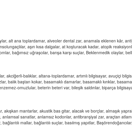
laylar, alt ana toplardamar, alveoler dental zar, anamala eklenen kâr, anti
tansolungaçlılar, aşırı kısa dalgalar, at koşturacak kadar, atopik reaksiyonl
zomlar, bağımsız uğraşcılar, barışa karşı suçlar, Beklenmedik olaylar, belli
ar, akciğerli-balıklar, altana-toplardamar, artımlı bilgisayar, avuçiçi bilgi
azlar, balık baştan kokar, basamaklı damarlar, basamaklı kırıklar, basama
emez-omuzlular, beterin beteri var, bileşik saldırılar, biparça bilgisaya
r, akışkan mantarlar, akustik bas gitar, alacak ve borçlar, almaşık yapra
r, anlamsal sanatlar, anlamsız kodonlar, antibranşiyal zar, araçtan atlam
 bağlantılı mallar, bağlantılı suçlar, basılmış yapıtlar, Başörendoğancılar,