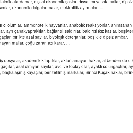
talmik atardamar, dışsal ekonomik şoklar, dışsatımı yasak mallar, dipsiz 
mlar, ekonomik dalgalanmalar, elektrolitik ayırmalar, ...
ştırıcı olumlar, ammonotelik hayvanlar, anabolik reaksiyonlar, anımsanan
, ayrı çanakyapraklılar, bağlantılı saldırılar, baldırcıl ikiz kaslar, beşikte
lar, birlikte asal sayılar, biyolojik deterjanlar, boş kile dipsiz ambar,
mayan mallar, çoğu zarar, azı karar, ...
iş dosyalar, akademik kitaplıklar, aktarılamayan haklar, al benden de o 
açlılar, asal olmıyan sayılar, avcı ve toplayıcılar, ayaklı solungaçlılar, ay
, başkalaşmış kayaçlar, benzetilmiş markalar, Birinci Kuşak haklar, birinc