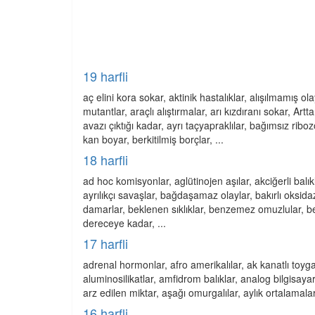
19 harfli
aç elini kora sokar, aktinik hastalıklar, alışılmamış o
mutantlar, araçlı alıştırmalar, arı kızdıranı sokar, Art
avazı çıktığı kadar, ayrı taçyapraklılar, bağımsız ribo
kan boyar, berkitilmiş borçlar, ...
18 harfli
ad hoc komisyonlar, aglütinojen aşılar, akciğerli balıkl
ayrılıkçı savaşlar, bağdaşamaz olaylar, bakırlı oksid
damarlar, beklenen sıklıklar, benzemez omuzlular, benz
dereceye kadar, ...
17 harfli
adrenal hormonlar, afro amerikalılar, ak kanatlı toyga
aluminosilikatlar, amfidrom balıklar, analog bilgisaya
arz edilen miktar, aşağı omurgalılar, aylık ortalamalar,
16 harfli