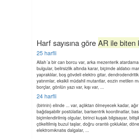
Harf sayısına göre
AR ile biten 
25 harfli
Allah´a bir can borcu var, arka mezenterik atardamar,
bulgular, belirsizlik altında karar, biçimde aldatıcı mar
yapraklılar, boş gövdeli elektro gitar, dendrodendriti
yatırımlar, eksikli müdahil mutantlar, eozin metilen ma
borçlar, gönlün yazı var, kışı var, ...
24 harfli
(birinin) elinde ... var, açlıktan ölmeyecek kadar, ağı
bağdaşabilir postülatlar, barisentrik koordinatlar, basıl
biçimlendirilmiş olgular, birinci kuşak bilgisayar, bit
çökeltilmiş buzul taşlar, doğru orantılı çokluklar, dö
elektromıknatıs dalgalar, ...