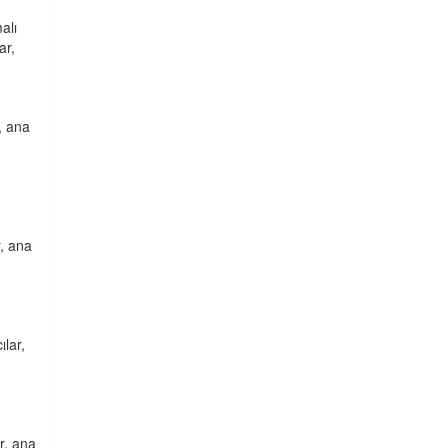
alı
ar,
r, ana
r, ana
ılar,
r, ana