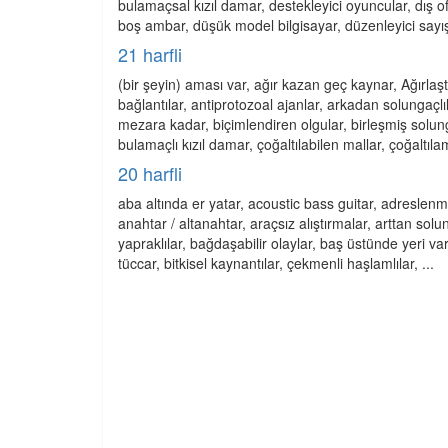
bulamaçsal kızıl damar, destekleyici oyuncular, dış of
boş ambar, düşük model bilgisayar, düzenleyici sayışı
21 harfli
(bir şeyin) aması var, ağır kazan geç kaynar, Ağırla
bağlantılar, antiprotozoal ajanlar, arkadan solungaçlılar
mezara kadar, biçimlendiren olgular, birleşmiş solungaç
bulamaçlı kızıl damar, çoğaltılabilen mallar, çoğaltıla
20 harfli
aba altında er yatar, acoustic bass guitar, adreslenm
anahtar / altanahtar, araçsız alıştırmalar, arttan solung
yapraklılar, bağdaşabilir olaylar, baş üstünde yeri var
tüccar, bitkisel kaynantılar, çekmenli haşlamlılar, ...