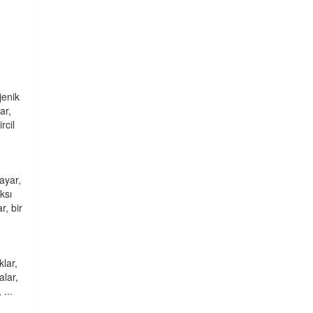
jenik
ar,
rcil
sayar,
ksı
r, bir
klar,
alar,
 ...