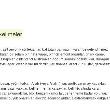
kelimeler
 asit anyonik sürfektanlar, bal tutan parmağını yalar, belgelendirilmez
kalar, bir selam bin hatır yapar, birincil lenfoid organlar, bitişik çanak
k sinapslar, dinlendirici alıştırmalar, doğum sonrası bozukluklar, durağan 
visi agar, evladın var mı derdin var, finansal aracı kuruluşlar, garantisiz 
r basar, yeğni kalkar, Allah (veya Allah´ı) var, aortik yarım ay kapaklar,
mış yazılı yapıtlar, belirlenmemiş katsayılar, belirlilik altında karar,
işik çanakyapraklılar, bitki benzeri kamçılılar, cehenneme kadar yolu var,
nemsel büyük onarımlar, electric acoustic guitar, elektromanyetik dalgalar