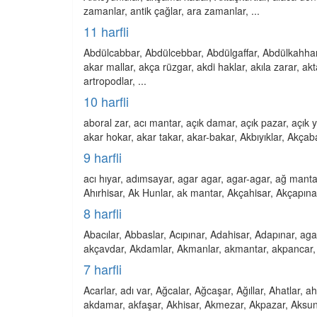
zamanlar, antik çağlar, ara zamanlar, ...
11 harfli
Abdülcabbar, Abdülcebbar, Abdülgaffar, Abdülkahhar, 
akar mallar, akça rüzgar, akdi haklar, akıla zarar, a
artropodlar, ...
10 harfli
aboral zar, acı mantar, açık damar, açık pazar, açık y
akar hokar, akar takar, akar-bakar, Akbıyıklar, Akçaba
9 harfli
acı hıyar, adımsayar, agar agar, agar-agar, ağ mant
Ahırhisar, Ak Hunlar, ak mantar, Akçahisar, Akçapınar, 
8 harfli
Abacılar, Abbaslar, Acıpınar, Adahisar, Adapınar, aga
akçavdar, Akdamlar, Akmanlar, akmantar, akpancar, A
7 harfli
Acarlar, adı var, Ağcalar, Ağcaşar, Ağıllar, Ahatlar, a
akdamar, akfaşar, Akhisar, Akmezar, Akpazar, Aksuna