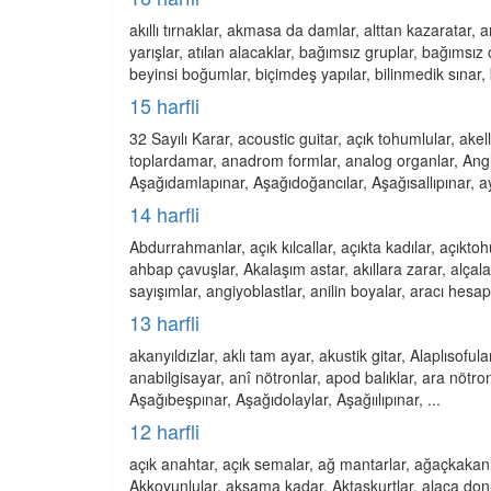
akıllı tırnaklar, akmasa da damlar, alttan kazaratar, a
yarışlar, atılan alacaklar, bağımsız gruplar, bağımsız o
beyinsi boğumlar, biçimdeş yapılar, bilinmedik sınar, b
15 harfli
32 Sayılı Karar, acoustic guitar, açık tohumlular, akell
toplardamar, anadrom formlar, analog organlar, Anglo 
Aşağıdamlapınar, Aşağıdoğancılar, Aşağısallıpınar, aykı
14 harfli
Abdurrahmanlar, açık kılcallar, açıkta kadılar, açıkto
ahbap çavuşlar, Akalaşım astar, akıllara zarar, alçal
sayışımlar, angiyoblastlar, anilin boyalar, aracı hesapla
13 harfli
akanyıldızlar, aklı tam ayar, akustik gitar, Alaplısofula
anabilgisayar, anî nötronlar, apod balıklar, ara nötron
Aşağıbeşpınar, Aşağıdolaylar, Aşağıılıpınar, ...
12 harfli
açık anahtar, açık semalar, ağ mantarlar, ağaçkakanla
Akkoyunlular, akşama kadar, Aktaşkurtlar, alaca donl