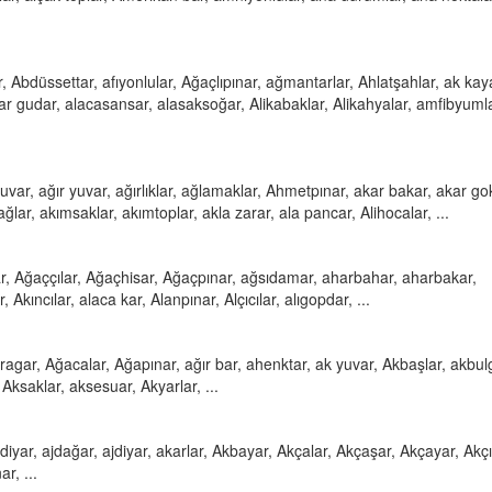
Abdüssettar, afıyonlular, Ağaçlıpınar, ağmantarlar, Ahlatşahlar, ak kaya
ktar gudar, alacasansar, alasaksoğar, Alikabaklar, Alikahyalar, amfibyumla
uvar, ağır yuvar, ağırlıklar, ağlamaklar, Ahmetpınar, akar bakar, akar go
ğlar, akımsaklar, akımtoplar, akla zarar, ala pancar, Alihocalar, ...
ar, Ağaççılar, Ağaçhisar, Ağaçpınar, ağsıdamar, aharbahar, aharbakar,
Akıncılar, alaca kar, Alanpınar, Alçıcılar, alıgopdar, ...
ragar, Ağacalar, Ağapınar, ağır bar, ahenktar, ak yuvar, Akbaşlar, akbul
ksaklar, aksesuar, Akyarlar, ...
hdiyar, ajdağar, ajdiyar, akarlar, Akbayar, Akçalar, Akçaşar, Akçayar, Akç
r, ...