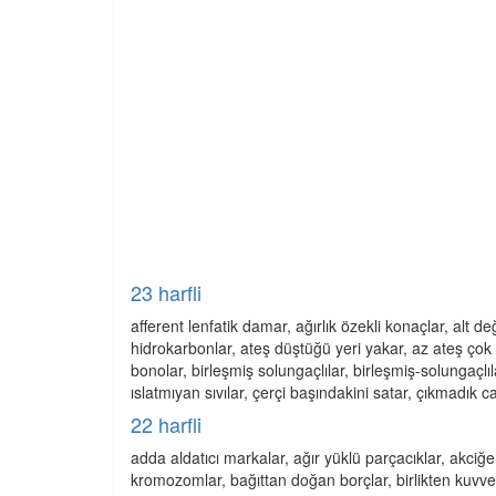
23 harfli
afferent lenfatik damar, ağırlık özekli konaçlar, alt de
hidrokarbonlar, ateş düştüğü yeri yakar, az ateş çok 
bonolar, birleşmiş solungaçlılar, birleşmiş-solungaçlıla
ıslatmıyan sıvılar, çerçi başındakini satar, çıkmadık c
22 harfli
adda aldatıcı markalar, ağır yüklü parçacıklar, akciğe
kromozomlar, bağıttan doğan borçlar, birlikten kuvvet 