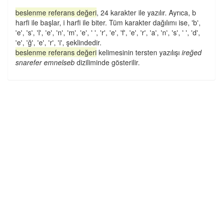
beslenme referans değeri
, 24 karakter ile yazılır. Ayrıca, b
harfi ile başlar, i harfi ile biter. Tüm karakter dağılımı ise, 'b',
'e', 's', 'l', 'e', 'n', 'm', 'e', ' ', 'r', 'e', 'f', 'e', 'r', 'a', 'n', 's', ' ', 'd',
'e', 'ğ', 'e', 'r', 'i', şeklindedir.
beslenme referans değeri
kelimesinin tersten yazılışı
ireğed
snarefer emnelseb
diziliminde gösterilir.