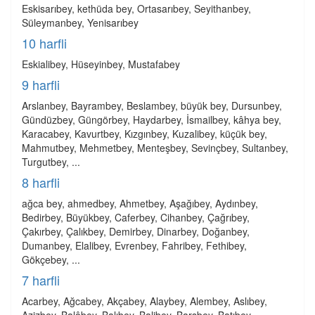
Eskisarıbey, kethüda bey, Ortasarıbey, Seyithanbey,
Süleymanbey, Yenisarıbey
10 harfli
Eskialibey, Hüseyinbey, Mustafabey
9 harfli
Arslanbey, Bayrambey, Beslambey, büyük bey, Dursunbey,
Gündüzbey, Güngörbey, Haydarbey, İsmailbey, kâhya bey,
Karacabey, Kavurtbey, Kızgınbey, Kuzalibey, küçük bey,
Mahmutbey, Mehmetbey, Menteşbey, Sevinçbey, Sultanbey,
Turgutbey, ...
8 harfli
ağca bey, ahmedbey, Ahmetbey, Aşağıbey, Aydınbey,
Bedirbey, Büyükbey, Caferbey, Cihanbey, Çağrıbey,
Çakırbey, Çalıkbey, Demirbey, Dinarbey, Doğanbey,
Dumanbey, Elalibey, Evrenbey, Fahribey, Fethibey,
Gökçebey, ...
7 harfli
Acarbey, Ağcabey, Akçabey, Alaybey, Alembey, Aslıbey,