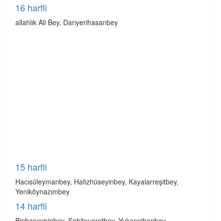
16 harfli
allahlık Ali Bey, Darıyerihasanbey
15 harfli
Hacısüleymanbey, Hafızhüseyinbey, Kayalarreşitbey,
Yeniköynazımbey
14 harfli
Binbaşıeminbey, Şehitnusretbey, Yukarıcihanbey