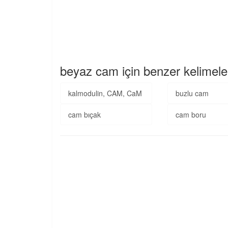
beyaz cam için benzer kelimele
kalmodulin, CAM, CaM
buzlu cam
cam bıçak
cam boru