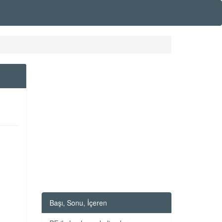
Başı, Sonu, İçeren