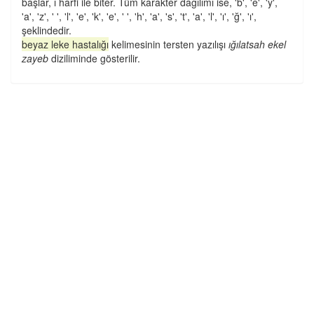
başlar, ı harfi ile biter. Tüm karakter dağılımı ise, 'b', 'e', 'y',
'a', 'z', ' ', 'l', 'e', 'k', 'e', ' ', 'h', 'a', 's', 't', 'a', 'l', 'ı', 'ğ', 'ı',
şeklindedir.
beyaz leke hastalığı
kelimesinin tersten yazılışı
ığılatsah ekel
zayeb
diziliminde gösterilir.