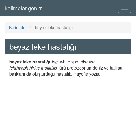
kelimeler.gen.tr
Menü
Kelimeler
beyaz leke hastalığı
beyaz leke hastalığı
beyaz leke hastalığı
İng.
white spot disease
Ichthyophthirius multifiliis
türü protozoonun deniz ve tatlı su
balıklarında oluşturduğu hastalık, ihtiyofitriyozis.