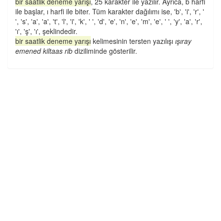
bir saatlik deneme yarışı
, 25 karakter ile yazılır. Ayrıca, b harfi
ile başlar, ı harfi ile biter. Tüm karakter dağılımı ise, 'b', 'i', 'r', '
', 's', 'a', 'a', 't', 'l', 'i', 'k', ' ', 'd', 'e', 'n', 'e', 'm', 'e', ' ', 'y', 'a', 'r',
'ı', 'ş', 'ı', şeklindedir.
bir saatlik deneme yarışı
kelimesinin tersten yazılışı
ışıray
emened kiltaas rib
diziliminde gösterilir.