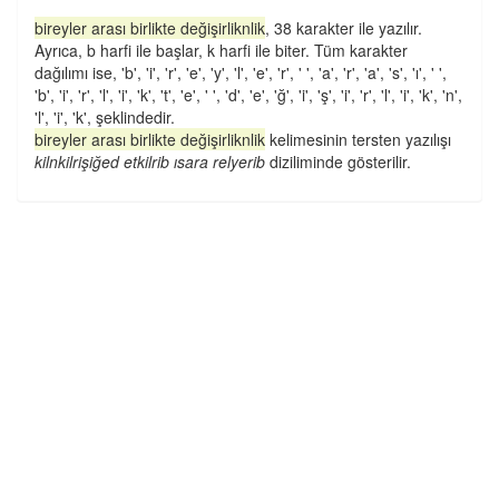
bireyler arası birlikte değişirliknlik
, 38 karakter ile yazılır.
Ayrıca, b harfi ile başlar, k harfi ile biter. Tüm karakter
dağılımı ise, 'b', 'i', 'r', 'e', 'y', 'l', 'e', 'r', ' ', 'a', 'r', 'a', 's', 'ı', ' ',
'b', 'i', 'r', 'l', 'i', 'k', 't', 'e', ' ', 'd', 'e', 'ğ', 'i', 'ş', 'i', 'r', 'l', 'i', 'k', 'n',
'l', 'i', 'k', şeklindedir.
bireyler arası birlikte değişirliknlik
kelimesinin tersten yazılışı
kilnkilrişiğed etkilrib ısara relyerib
diziliminde gösterilir.