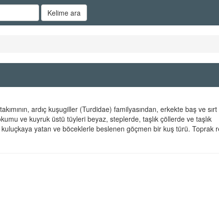
Kelime ara
takımının, ardıç kuşugiller (Turdidae) familyasından, erkekte baş ve sırt 
okumu ve kuyruk üstü tüyleri beyaz, steplerde, taşlık çöllerde ve taşlık
 kuluçkaya yatan ve böceklerle beslenen göçmen bir kuş türü. Toprak r