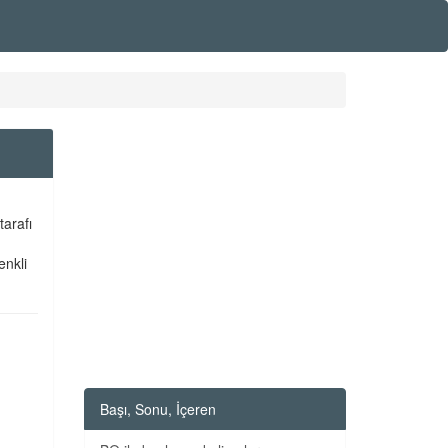
tarafı
enkli
Başı, Sonu, İçeren