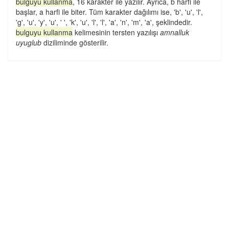
bulguyu kullanma
, 16 karakter ile yazılır. Ayrıca, b harfi ile
başlar, a harfi ile biter. Tüm karakter dağılımı ise, 'b', 'u', 'l',
'g', 'u', 'y', 'u', ' ', 'k', 'u', 'l', 'l', 'a', 'n', 'm', 'a', şeklindedir.
bulguyu kullanma
kelimesinin tersten yazılışı
amnalluk
uyuglub
diziliminde gösterilir.