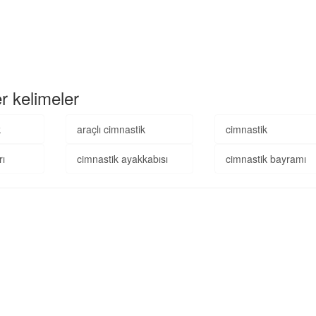
er kelimeler
k
araçlı cimnastik
cimnastik
rı
cimnastik ayakkabısı
cimnastik bayramı