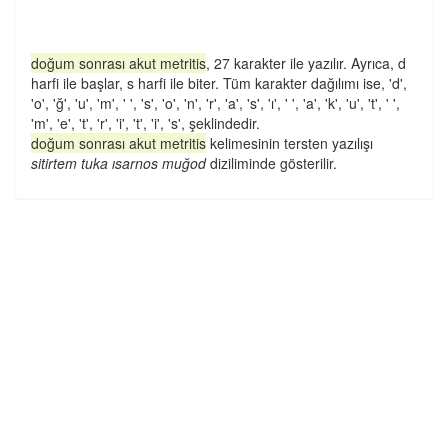
doğum sonrası akut metritis
, 27 karakter ile yazılır. Ayrıca, d
harfi ile başlar, s harfi ile biter. Tüm karakter dağılımı ise, 'd',
'o', 'ğ', 'u', 'm', ' ', 's', 'o', 'n', 'r', 'a', 's', 'ı', ' ', 'a', 'k', 'u', 't', ' ',
'm', 'e', 't', 'r', 'i', 't', 'i', 's', şeklindedir.
doğum sonrası akut metritis
kelimesinin tersten yazılışı
sitirtem tuka ısarnos muğod
diziliminde gösterilir.