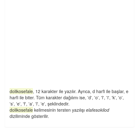
dolikosefale
, 12 karakter ile yazılır. Ayrıca, d harfi ile başlar, e
harfi ile biter. Tüm karakter dağılımı ise, 'd', 'o', 'l', 'i', 'k', 'o',
's', 'e', 'f', 'a', 'l', 'e', şeklindedir.
dolikosefale
kelimesinin tersten yazılışı
elafesokilod
diziliminde gösterilir.