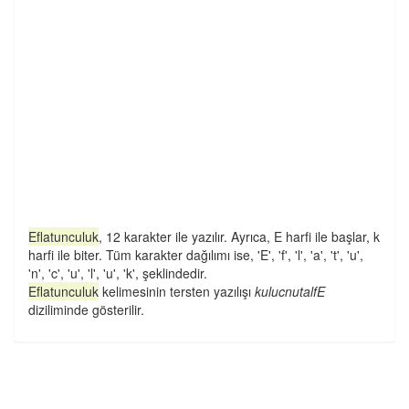
Eflatunculuk
, 12 karakter ile yazılır. Ayrıca, E harfi ile başlar, k
harfi ile biter. Tüm karakter dağılımı ise, 'E', 'f', 'l', 'a', 't', 'u',
'n', 'c', 'u', 'l', 'u', 'k', şeklindedir.
Eflatunculuk
kelimesinin tersten yazılışı
kulucnutalfE
diziliminde gösterilir.