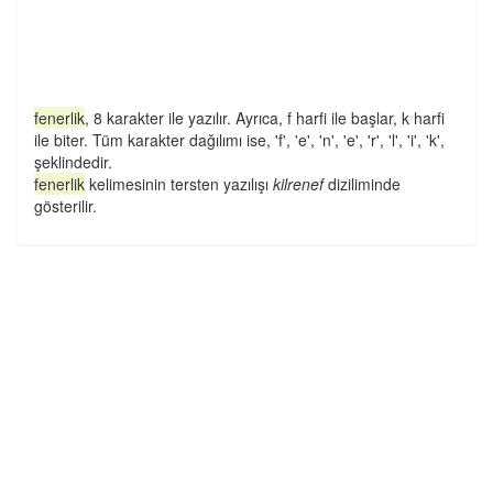
fenerlik
, 8 karakter ile yazılır. Ayrıca, f harfi ile başlar, k harfi
ile biter. Tüm karakter dağılımı ise, 'f', 'e', 'n', 'e', 'r', 'l', 'i', 'k',
şeklindedir.
fenerlik
kelimesinin tersten yazılışı
kilrenef
diziliminde
gösterilir.