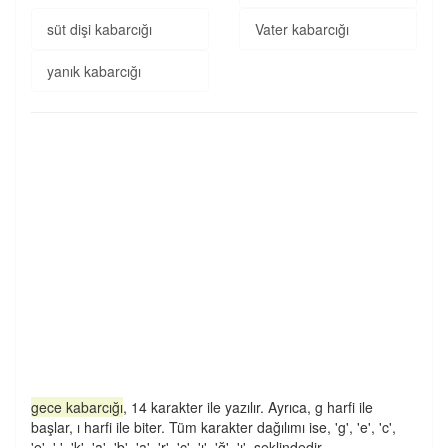
süt dişi kabarcığı
Vater kabarcığı
yanık kabarcığı
gece kabarcığı
, 14 karakter ile yazılır. Ayrıca, g harfi ile
başlar, ı harfi ile biter. Tüm karakter dağılımı ise, 'g', 'e', 'c',
'e', ' ', 'k', 'a', 'b', 'a', 'r', 'c', 'ı', 'ğ', 'ı', şeklindedir.