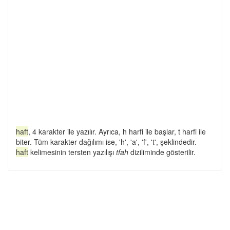
haft
, 4 karakter ile yazılır. Ayrıca, h harfi ile başlar, t harfi ile
biter. Tüm karakter dağılımı ise, 'h', 'a', 'f', 't', şeklindedir.
haft
kelimesinin tersten yazılışı
tfah
diziliminde gösterilir.