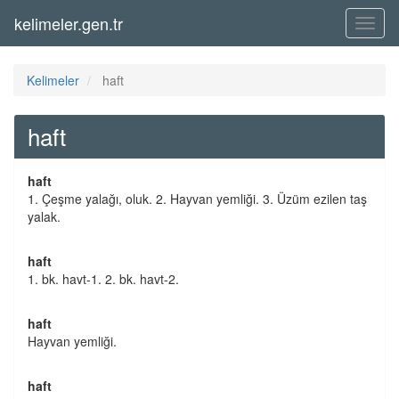
kelimeler.gen.tr
Menü
Kelimeler
haft
haft
haft
1. Çeşme yalağı, oluk. 2. Hayvan yemliği. 3. Üzüm ezilen taş
yalak.
haft
1. bk. havt-1. 2. bk. havt-2.
haft
Hayvan yemliği.
haft