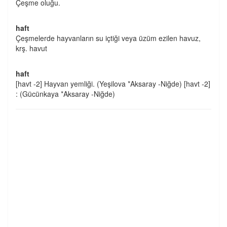
Çeşme oluğu.
haft
Çeşmelerde hayvanların su içtiği veya üzüm ezilen havuz,
krş. havut
haft
[havt -2] Hayvan yemliği. (Yeşilova *Aksaray -Niğde) [havt -2]
: (Gücünkaya *Aksaray -Niğde)