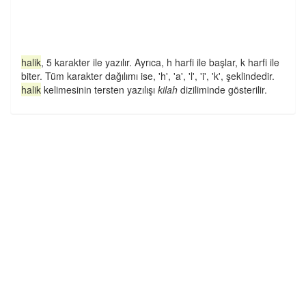
halik
, 5 karakter ile yazılır. Ayrıca, h harfi ile başlar, k harfi ile
biter. Tüm karakter dağılımı ise, 'h', 'a', 'l', 'i', 'k', şeklindedir.
halik
kelimesinin tersten yazılışı
kilah
diziliminde gösterilir.