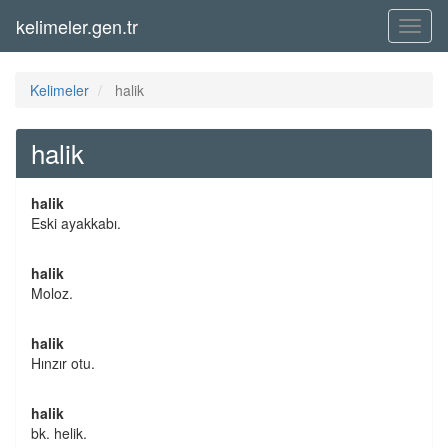
kelimeler.gen.tr
Menü
Kelimeler
halik
halik
halik
Eski ayakkabı.
halik
Moloz.
halik
Hınzır otu.
halik
bk. helik.