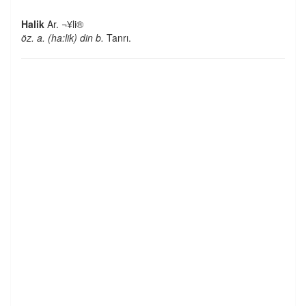
Halik
Ar. ¬¥li®
öz. a. (ha:lik) din b.
Tanrı.