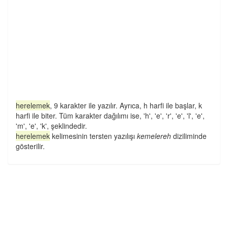
herelemek
, 9 karakter ile yazılır. Ayrıca, h harfi ile başlar, k
harfi ile biter. Tüm karakter dağılımı ise, 'h', 'e', 'r', 'e', 'l', 'e',
'm', 'e', 'k', şeklindedir.
herelemek
kelimesinin tersten yazılışı
kemelereh
diziliminde
gösterilir.