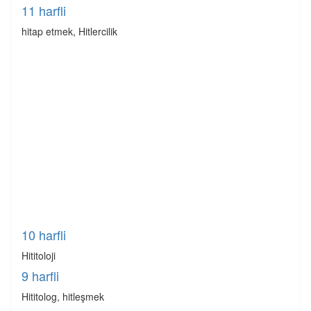
11 harfli
hitap etmek, Hitlercilik
10 harfli
Hititoloji
9 harfli
Hititolog, hitleşmek