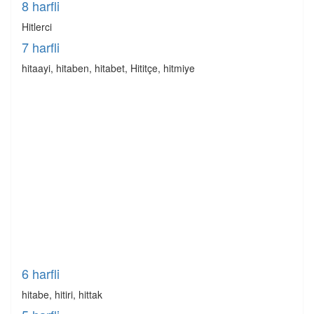
8 harfli
Hitlerci
7 harfli
hitaayi, hitaben, hitabet, Hititçe, hitmiye
6 harfli
hitabe, hitiri, hittak