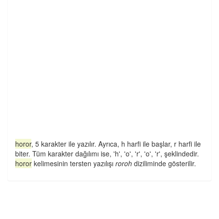
horor
, 5 karakter ile yazılır. Ayrıca, h harfi ile başlar, r harfi ile
biter. Tüm karakter dağılımı ise, 'h', 'o', 'r', 'o', 'r', şeklindedir.
horor
kelimesinin tersten yazılışı
roroh
diziliminde gösterilir.