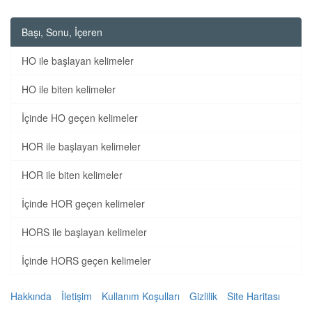
Başı, Sonu, İçeren
HO ile başlayan kelimeler
HO ile biten kelimeler
İçinde HO geçen kelimeler
HOR ile başlayan kelimeler
HOR ile biten kelimeler
İçinde HOR geçen kelimeler
HORS ile başlayan kelimeler
İçinde HORS geçen kelimeler
Hakkında
İletişim
Kullanım Koşulları
Gizlilik
Site Haritası