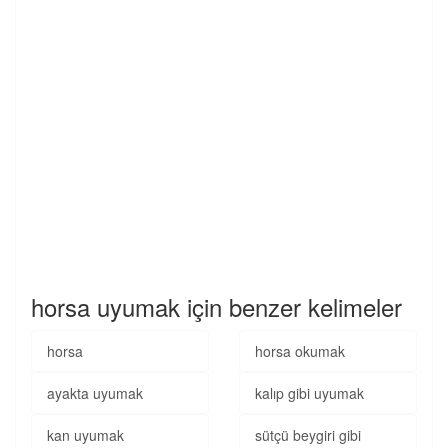
horsa uyumak için benzer kelimeler
horsa
horsa okumak
ayakta uyumak
kalıp gibi uyumak
kan uyumak
sütçü beygiri gibi