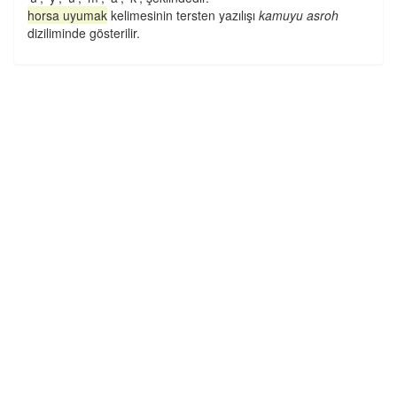
horsa uyumak
kelimesinin tersten yazılışı
kamuyu asroh
diziliminde gösterilir.