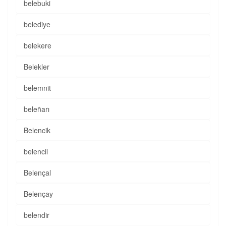
belebuki
belediye
belekere
Belekler
belemnit
beleñarı
Belencik
belencil
Belençal
Belençay
belendir