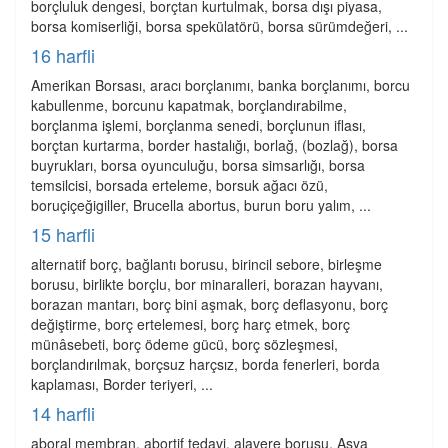
borçluluk dengesi, borçtan kurtulmak, borsa dışı piyasa,
borsa komiserliği, borsa spekülatörü, borsa sürümdeğeri, ...
16 harfli
Amerikan Borsası, aracı borçlanımı, banka borçlanımı, borcu
kabullenme, borcunu kapatmak, borçlandırabilme,
borçlanma işlemi, borçlanma senedi, borçlunun iflası,
borçtan kurtarma, border hastalığı, borlağ, (bozlağ), borsa
buyrukları, borsa oyunculuğu, borsa simsarlığı, borsa
temsilcisi, borsada erteleme, borsuk ağacı özü,
boruçiçeğigiller, Brucella abortus, burun boru yalım, ...
15 harfli
alternatif borç, bağlantı borusu, birincil sebore, birleşme
borusu, birlikte borçlu, bor minaralleri, borazan hayvanı,
borazan mantarı, borç bini aşmak, borç deflasyonu, borç
değiştirme, borç ertelemesi, borç harç etmek, borç
münâsebeti, borç ödeme gücü, borç sözleşmesi,
borçlandırılmak, borçsuz harçsız, borda fenerleri, borda
kaplaması, Border teriyeri, ...
14 harfli
aboral membran, abortif tedavi, alavere borusu, Asya