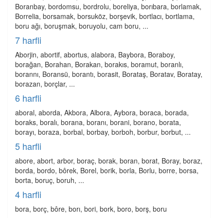
Boranbay, bordomsu, bordrolu, boreliya, borıbara, borlamak,
Borrelia, borsamak, borsuköz, borşevik, bortlacı, bortlama,
boru ağı, boruşmak, boruyolu, cam boru, ...
7 harfli
Aborjin, abortif, abortus, alabora, Baybora, Boraboy,
borağan, Borahan, Borakan, borakıs, boramut, boranlı,
borannı, Boransü, borantı, borasit, Borataş, Boratav, Boratay,
borazan, borçlar, ...
6 harfli
aboral, aborda, Akbora, Albora, Aybora, boraca, borada,
boraks, boralı, borana, boranı, borani, borano, borata,
borayı, boraza, borbal, borbay, borboh, borbur, borbut, ...
5 harfli
abore, abort, arbor, boraç, borak, boran, borat, Boray, boraz,
borda, bordo, bôrek, Borel, borik, borla, Borlu, borre, borsa,
borta, boruç, boruh, ...
4 harfli
bora, borç, bôre, borı, bori, bork, boro, borş, boru