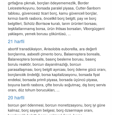
gırtlağına çıkmak, borçları ödeyememezlik, Border
Leicesterkoyunu, borsada paralel piyasa, Cutter-Sanborn
tablosu, güvencesiz ticari borç, kamu güvenceli borçlar,
kırmızı bantlı rasbora, öncelikli borç belgiti, pay ve borç
belgitleri, Schütz-Borrisow kuralı, tarım ürünleri borsası,
teşkilatlanmamış borsa, ürün ihtisas borsaları, Viborgüçgeni
yaklaşımı, yemek borusu çöküntüsü, ...
21 harfli
abortif transdüksiyon, Anisolobis euborellia, ara değerli
borçlanma, asbestli çimento boru, Balaenoptera borealis,
Balaneoptera borealis, basınç besleme borusu, basınç
borulu reaktör, borcun dayanılmazlığı, borcun
parasallaşması, borç belgiti ayırcası, borç ödeme gücü oranı,
borçlancılık öndeliği, borsa kapitalizasyonu, borsada fiyat
endeksi, borsada primli piyasa, borsada üçüncü piyasa,
boyuna bantlı rasbora, çifte borulu soğutmaç, dış borç servis
oranı, düz tohum borucukları, ...
20 harfli
borcun geri ödenmesi, borcun monetizasyonu, borç iyi güne
kalmaz, borç sayışım belgesi, borç-özsermaye oranı,