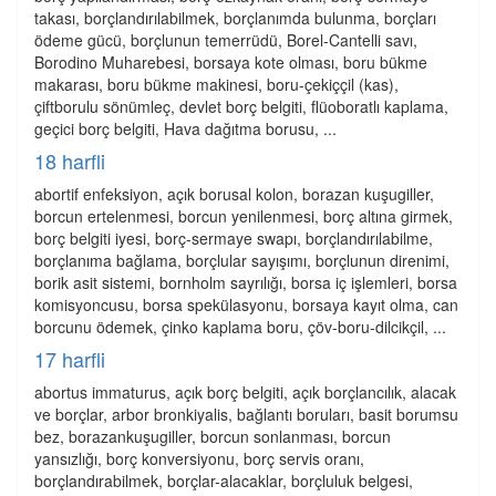
takası, borçlandırılabilmek, borçlanımda bulunma, borçları
ödeme gücü, borçlunun temerrüdü, Borel-Cantelli savı,
Borodino Muharebesi, borsaya kote olması, boru bükme
makarası, boru bükme makinesi, boru-çekiççil (kas),
çiftborulu sönümleç, devlet borç belgiti, flüoboratlı kaplama,
geçici borç belgiti, Hava dağıtma borusu, ...
18 harfli
abortif enfeksiyon, açık borusal kolon, borazan kuşugiller,
borcun ertelenmesi, borcun yenilenmesi, borç altına girmek,
borç belgiti iyesi, borç-sermaye swapı, borçlandırılabilme,
borçlanıma bağlama, borçlular sayışımı, borçlunun direnimi,
borik asit sistemi, bornholm sayrılığı, borsa iç işlemleri, borsa
komisyoncusu, borsa spekülasyonu, borsaya kayıt olma, can
borcunu ödemek, çinko kaplama boru, çöv-boru-dilcikçil, ...
17 harfli
abortus immaturus, açık borç belgiti, açık borçlancılık, alacak
ve borçlar, arbor bronkiyalis, bağlantı boruları, basit borumsu
bez, borazankuşugiller, borcun sonlanması, borcun
yansızlığı, borç konversiyonu, borç servis oranı,
borçlandırabilmek, borçlar-alacaklar, borçluluk belgesi,