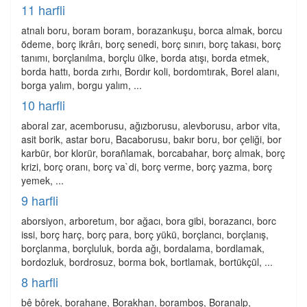
11 harfli
atnalı boru, boram boram, borazankuşu, borca almak, borcu
ödeme, borç ikrârı, borç senedi, borç sınırı, borç takası, borç
tanımı, borçlanılma, borçlu ülke, borda atışı, borda etmek,
borda hattı, borda zırhı, Bordır koli, bordomtırak, Borel alanı,
borga yalım, borgu yalım, ...
10 harfli
aboral zar, acemborusu, ağızborusu, alevborusu, arbor vita,
asit borik, astar boru, Bacaborusu, bakır boru, bor çeliği, bor
karbür, bor klorür, borañlamak, borcabahar, borç almak, borç
krizi, borç oranı, borç va`di, borç verme, borç yazma, borç
yemek, ...
9 harfli
aborsiyon, arboretum, bor ağacı, bora gibi, borazancı, borc
issi, borç harç, borç para, borç yükü, borçlancı, borçlanış,
borçlanma, borçluluk, borda ağı, bordalama, bordlamak,
bordozluk, bordrosuz, borma bok, bortlamak, bortükçül, ...
8 harfli
bê bôrek, borahane, Borakhan, boramboş, Boranalp,