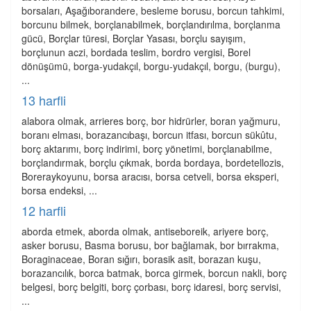
borsaları, Aşağıborandere, besleme borusu, borcun tahkimi,
borcunu bilmek, borçlanabilmek, borçlandırılma, borçlanma
gücü, Borçlar türesi, Borçlar Yasası, borçlu sayışım,
borçlunun aczi, bordada teslim, bordro vergisi, Borel
dönüşümü, borga-yudakçıl, borgu-yudakçıl, borgu, (burgu),
...
13 harfli
alabora olmak, arrieres borç, bor hidrürler, boran yağmuru,
boranı elması, borazancıbaşı, borcun itfası, borcun sükûtu,
borç aktarımı, borç indirimi, borç yönetimi, borçlanabilme,
borçlandırmak, borçlu çıkmak, borda bordaya, bordetellozis,
Boreraykoyunu, borsa aracısı, borsa cetveli, borsa eksperi,
borsa endeksi, ...
12 harfli
aborda etmek, aborda olmak, antiseboreik, ariyere borç,
asker borusu, Basma borusu, bor bağlamak, bor bırrakma,
Boraginaceae, Boran sığırı, borasik asit, borazan kuşu,
borazancılık, borca batmak, borca girmek, borcun nakli, borç
belgesi, borç belgiti, borç çorbası, borç idaresi, borç servisi,
...