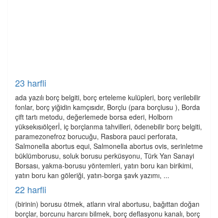
23 harfli
ada yazılı borç belgiti, borç erteleme kulüpleri, borç verilebilir
fonlar, borç yiğidin kamçısıdır, Borçlu (para borçlusu ), Borda
çift tartı metodu, değerlemede borsa ederi, Holborn
yüksekısıölçerİ, iç borçlanma tahvilleri, ödenebilir borç belgiti,
paramezonefroz borucuğu, Rasbora pauci perforata,
Salmonella abortus equi, Salmonella abortus ovis, serinletme
büklümborusu, soluk borusu perküsyonu, Türk Yan Sanayi
Borsası, yakma-borusu yöntemleri, yatın boru kan birikimi,
yatın boru kan göleriği, yatın-borga şavk yazımı, ...
22 harfli
(birinin) borusu ötmek, atların viral abortusu, bağıttan doğan
borçlar, borcunu harcını bilmek, borç deflasyonu kanalı, borç