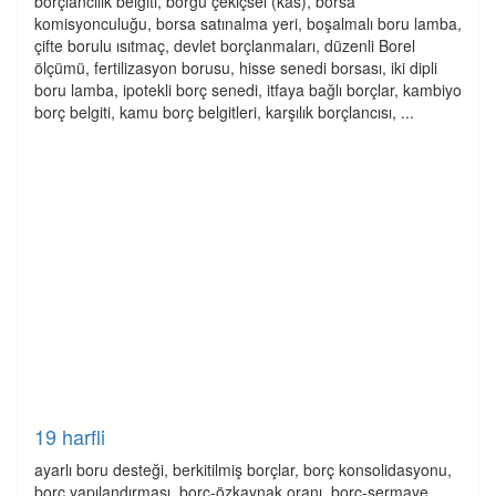
borçlancılık belgiti, borgu çekiçsel (kas), borsa
komisyonculuğu, borsa satınalma yeri, boşalmalı boru lamba,
çifte borulu ısıtmaç, devlet borçlanmaları, düzenli Borel
ölçümü, fertilizasyon borusu, hisse senedi borsası, iki dipli
boru lamba, ipotekli borç senedi, itfaya bağlı borçlar, kambiyo
borç belgiti, kamu borç belgitleri, karşılık borçlancısı, ...
19 harfli
ayarlı boru desteği, berkitilmiş borçlar, borç konsolidasyonu,
borç yapılandırması, borç-özkaynak oranı, borç-sermaye