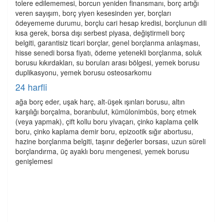
tolere edilememesi, borcun yeniden finansmanı, borç artığı
veren sayışım, borç yiyen kesesinden yer, borçları
ödeyememe durumu, borçlu cari hesap kredisi, borçlunun dili
kısa gerek, borsa dışı serbest piyasa, değiştirmeli borç
belgiti, garantisiz ticari borçlar, genel borçlanma anlaşması,
hisse senedi borsa fiyatı, ödeme yetenekli borçlanma, soluk
borusu kıkırdakları, su boruları arası bölgesi, yemek borusu
duplikasyonu, yemek borusu osteosarkomu
24 harfli
ağa borç eder, uşak harç, alt-üşek ışınları borusu, altın
karşılığı borçalma, boranbulut, kümülonimbüs, borç etmek
(veya yapmak), çift kollu boru yivaçarı, çinko kaplama çelik
boru, çinko kaplama demir boru, epizootik sığır abortusu,
hazine borçlanma belgiti, taşınır değerler borsası, uzun süreli
borçlandırma, üç ayaklı boru mengenesi, yemek borusu
genişlemesi