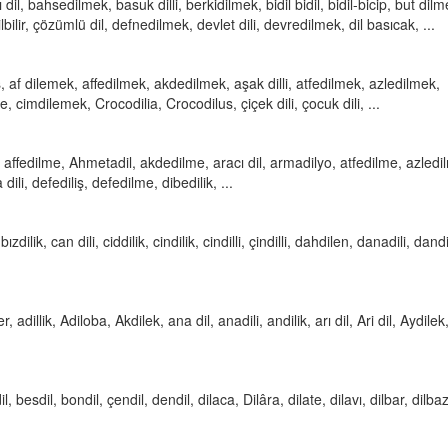
ı dil, bahsedilmek, basuk dilli, berkidilmek, bidil bidil, bidil-bicip, but dilm
lbilir, çözümlü dil, defnedilmek, devlet dili, devredilmek, dil basıcak, ...
aş, af dilemek, affedilmek, akdedilmek, aşak dilli, atfedilmek, azledilmek,
e, cimdilemek, Crocodilia, Crocodilus, çiçek dili, çocuk dili, ...
 affedilme, Ahmetadil, akdedilme, aracı dil, armadilyo, atfedilme, azledi
 dili, defediliş, defedilme, dibedilik, ...
ızdilik, can dili, ciddilik, cindilik, cindilli, çindilli, dahdilen, danadili, dandi
.
r, adillik, Adiloba, Akdilek, ana dil, anadili, andilik, arı dil, Ari dil, Aydilek
il, besdil, bondil, çendil, dendil, dilaca, Dilâra, dilate, dilavı, dilbar, dilbaz