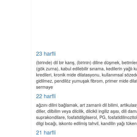
23 harfli
(birinde) dil bir karış, (birinin) diline düşmek, betiml
(gök zurna), kabul edilebilir sınama, kedilerin yağlı
kredileri, kronik mide dilatasyonu, kullanımsal söze
gidilmez, pendilöz yumuşak fibrom, primer mide dilat
sermaye
22 harfli
ağzını dilini bağlamak, art zamanlı dil bilimi, artikulas
diller, dilbilim veya dilcilik, dilcikli ingiliz aşısı, 
suprakondilare, fosfatidilgliserol, PG, fosfatidilinozitol
dilgi bıcağı, iskonto edilmiş tahvil, kandilin yağı tük
21 harfli