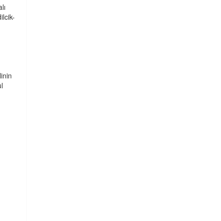
lı
ilcik-
linin
l