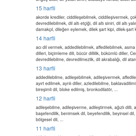
15 harfli
akorde krediler, ciddileşebilmek, ciddileşivermek, çok ç
devredilebilmek, dil altı etçiği, dil altı siniri, dil altı ya
damakçıl, dileğen eylemek, dilek şart kipi, dilek-şart k
14 harfli
acı dil vermek, addedilebilmek, affedilebilmek, asma kan
dilleri, biçimleme dili, bücür dillilik, bükümlü diller,
devredilebilme, devredilmezlik, dil akrabalığı, dil atar
13 harfli
addedilebilme, adileşebilmek, adileşivermek, affedilebi
ayırt edilmek, ayrılı diller, azledilebilme, baklavadilim
bireşimli dil, bloke edilmiş, bronkodilatör, ...
12 harfli
adileşebilme, adileşiverme, adileştirmek, ağızlı dilli, a
başefendilik, benimsek dil, beyefendilik, beyinsel dil, bi
bölgesel dil, ...
11 harfli