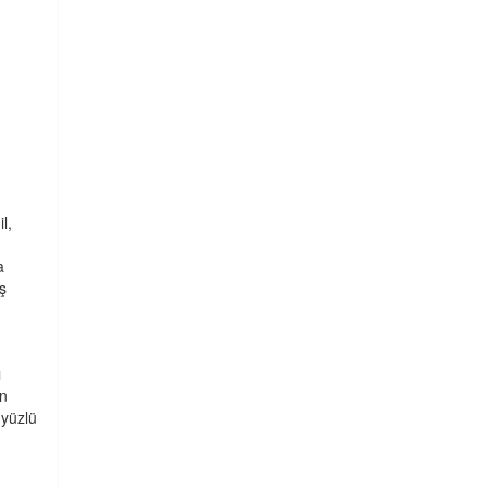
l,
a
ş
ı
en
i yüzlü