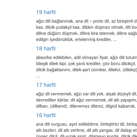
19 harfli
ağzı dili bağlanmak, ana dil ~ proto dil, az bireşimli di
kas, dilcik-yudakçıl kas, dilden düşmez olmak, dili 
diline düğüm düşmek, diline kira istemek, diline sağl
edilgin içedönüklük, ertelenmiş krediler, ...
18 harfli
absorbe edilebilen, adil olmayan fiyat, ağzı dili tutulma
bileşik dilek kipi, çok yanlı krediler, çöv-boru-dilcikçi
dilcik bağaklanımı, dilek-şart cümlesi, dilekci, (dilekç
...
17 harfli
ağız dil vermemek, ağzı var dili yok, alçak düzeyli dil, 
devredilen kârlar, dil ağız vermemek, dil altı yapışımı,
dilban, (dilbend), dilenemez dilenci, dilgicil kabarcık, 
16 harfli
ana dili vurgusu, ayırt edilebilme, birleştirici dil, birle
altı bezleri, dil altı verilme, dil altı yangısı, dil dalaş
üngeç dilcil, dil-yutak siniri, dilatasyo kordis, dilcik dik