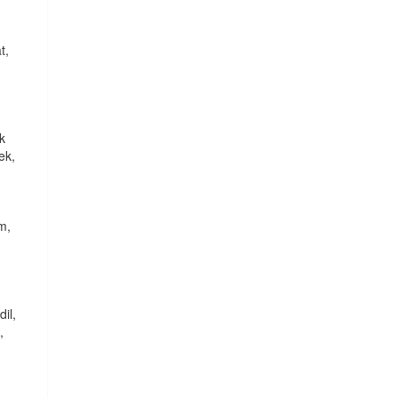
t,
ık
ek,
um,
dil,
,