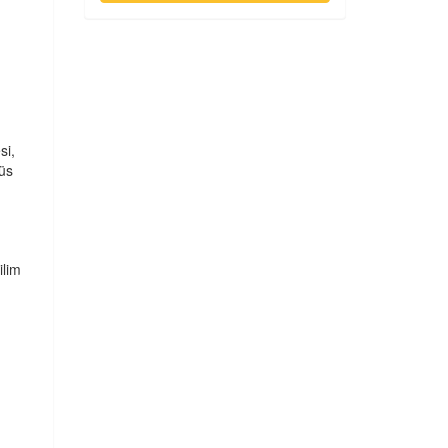
si,
ğüs
ilim