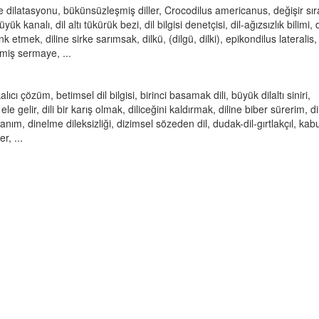
de dilatasyonu, bükünsüzleşmiş diller, Crocodilus americanus, değişir sıra
 büyük kanalı, dil altı tükürük bezi, dil bilgisi denetçisi, dil-ağızsızlık bilimi, d
etmek, diline sirke sarımsak, dilkü, (dilgü, dilki), epikondilus lateralis,
lmiş sermaye, ...
cı çözüm, betimsel dil bilgisi, birinci basamak dili, büyük dilaltı siniri,
e gelir, dili bir karış olmak, diliceğini kaldırmak, diline biber sürerim, di
ım, dinelme dileksizliği, dizimsel sözeden dil, dudak-dil-gırtlakçıl, kabu
r, ...