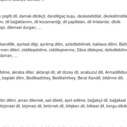
eşitli dil, damak dilcikçil, dandiligaç kuşu, deoksisitidilat, deoksitimidila
lımı, dil bağaklanımı, dil kocamanlığı, dil papillaları, dil-fırlatanlar, dilcik-
ipi, dilemsel durgan, ...
dillik, ayırtsal dilgi, ayrılmış dilim, azledilebilmek, baklava dilimi, Balt
 Cermen dilleri, ciddileşebilme, ciddileşiverme, Dâva dilekçesi, defedilebilm
damarı, ...
lme, akraba diller, aktarışlı dil, alt düzey dil, anabuzul dili, Armadillidi
i, baştaki dilim, Bedilkadirbey, Bediltahirbey, Berat Kandili, bildirme dili,
ltın dilimi, aman dilemek, asıl dilekli, ayırt edilme, bağakçıl dil, bağaksal 
çimsel dil, biçimsiz dil, birörnek dil, bitişken dil, bitkisel dil, borgu-dilcik