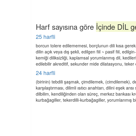
Harf sayısına göre
İçinde DİL g
25 harfli
borcun tolere edilememesi, borçlunun dili kısa gerek, d
dilin açık veya dış şekli, edilgen fiil ~ pasif fiil, edil
kemiği diliksizliği, kaplamsal yorumlanmış dil, kedilerin
edilebilir akreditif, sekunder mide dilatasyonu, teker 
24 harfli
(birinin) tebdili şaşmak, çimdilemek, (cimdilemek), devr
karşılaştırması, dilimli ısıtıcı anahtarı, dilini eşek ar
dilbilim, kendiliğinden olan süreç, merkez bankası kred
kurbağagiller, tekerdilli-kurbağagiller, yorumlanmış bi