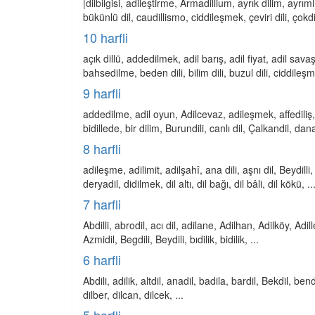
|dilbilgisi, adileştirme, Armadillium, ayrık dilim, ayrıml
bükünlü dil, caudillismo, ciddileşmek, çeviri dili, çokdi
10 harfli
açık dillü, addedilmek, adil barış, adil fiyat, adil sav
bahsedilme, beden dili, bilim dili, buzul dili, ciddileşm
9 harfli
addedilme, adil oyun, Adilcevaz, adileşmek, affediliş,
bidillede, bir dilim, Burundili, canlı dil, Çalkandil, dana
8 harfli
adileşme, adilimit, adilşahî, ana dili, aşnı dil, Beydilli, b
deryadil, didilmek, dil altı, dil bağı, dil bâli, dil kökü, ..
7 harfli
Abdilli, abrodil, acı dil, adilane, Adilhan, Adilköy, Adille
Azmidil, Begdili, Beydili, bıdilik, bidilik, ...
6 harfli
Abdili, adilik, altdil, anadil, badila, bardil, Bekdil, bend
dilber, dilcan, dilcek, ...