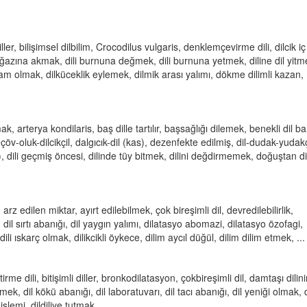
ller, bilişimsel dilbilim, Crocodilus vulgaris, denklemçevirme dili, dilcik i
boğazına akmak, dili burnuna değmek, dili burnuna yetmek, diline dil yit
am olmak, dilküceklik eylemek, dilmik arası yalımı, dökme dilimli kazan,
k, arterya kondilaris, baş dille tartılır, başsağlığı dilemek, benekli dil bal
l, çöv-oluk-dilcikçil, dalgıcık-dil (kas), dezenfekte edilmiş, dil-dudak-yudakç
i), dili geçmiş öncesi, dilinde tüy bitmek, dilini değdirmemek, doğuştan dil
arz edilen miktar, ayırt edilebilmek, çok bireşimli dil, devredilebilirlik,
 dil sırtı abanığı, dil yaygın yalımı, dilatasyo abomazi, dilatasyo özofagi,
dili ıskarç olmak, dilikcikli öykece, dilim aycıl düğül, dilim dilim etmek, ...
ştirme dili, bitişimli diller, bronkodilatasyon, çokbireşimli dil, damtaşı dilini
ı etmek, dil kökü abanığı, dil laboratuvarı, dil tacı abanığı, dil yeniği olmak, d
işlemi, dildiliye tutmak, ...