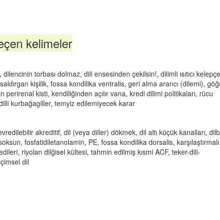
eçen kelimeler
ilencinin torbası dolmaz, dili ensesinden çekilsin!, dilimli ısıtıcı kelepçe
gin-saldırgan kişilik, fossa kondilika ventralis, geri alma arancı (dilemi), gö
 perirenal kisti, kendiliğinden açılır vana, kredi dilimi politikaları, rücu
dilli kurbağagiller, temyiz edilemiyecek karar
edilebilir akreditif, dil (veya diller) dökmek, dil altı küçük kanalları, dilb
ısı soksun, fosfatidiletanolamin, PE, fossa kondilika dorsalis, karşılaştırmalı
ileri, riyolan dilğisel kültesi, tahmin edilmiş kısmi ACF, teker-dili-
çimsel dil