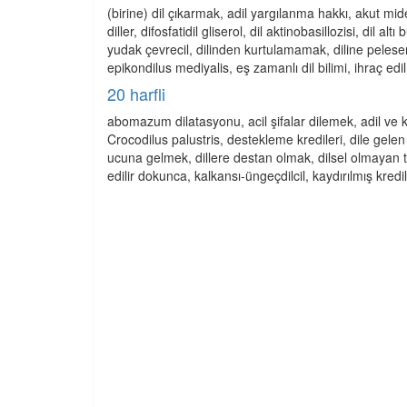
(birine) dil çıkarmak, adil yargılanma hakkı, akut mi
diller, difosfatidil gliserol, dil aktinobasillozisi, dil altı
yudak çevrecil, dilinden kurtulamamak, diline pelesenk 
epikondilus mediyalis, eş zamanlı dil bilimi, ihraç edi
20 harfli
abomazum dilatasyonu, acil şifalar dilemek, adil ve kalı
Crocodilus palustris, destekleme kredileri, dile gelen el
ucuna gelmek, dillere destan olmak, dilsel olmayan tan
edilir dokunca, kalkansı-üngeçdilcil, kaydırılmış kredile