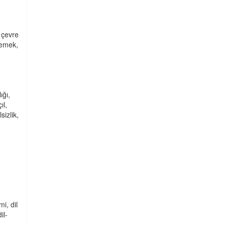
ç çevre
memek,
ığı,
ıl,
sizlik,
mi, dil
il-