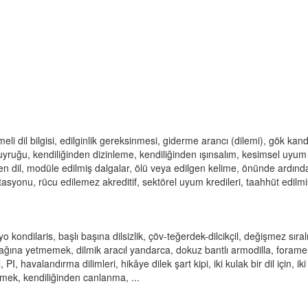
emeli dil bilgisi, edilginlik gereksinmesi, giderme arancı (dilemi), gök kandi
 kuyruğu, kendiliğinden dizinleme, kendiliğinden ışınsalım, kesimsel uyum
den dil, modüle edilmiş dalgalar, ölü veya edilgen kelime, önünde ardınd
asyonu, rücu edilemez akreditif, sektörel uyum kredileri, taahhüt edilmi
yo kondilaris, başlı başına dilsizlik, çöv-teğerdek-dilcikçil, değişmez sıral
dili damağına yetmemek, dilmik aracıl yandarca, dokuz bantlı armodilla, foram
, PI, havalandırma dilimleri, hikâye dilek şart kipi, iki kulak bir dil için, ik
enmek, kendiliğinden canlanma, ...