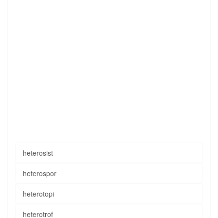
heterosist
heterospor
heterotopi
heterotrof