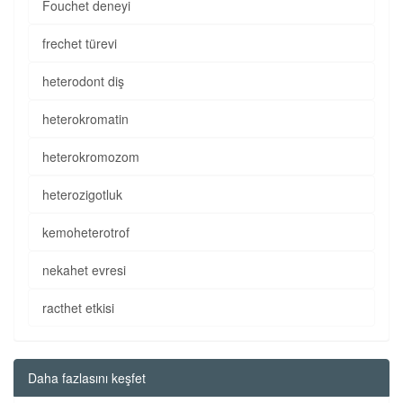
Fouchet deneyi
frechet türevi
heterodont diş
heterokromatin
heterokromozom
heterozigotluk
kemoheterotrof
nekahet evresi
racthet etkisi
Daha fazlasını keşfet