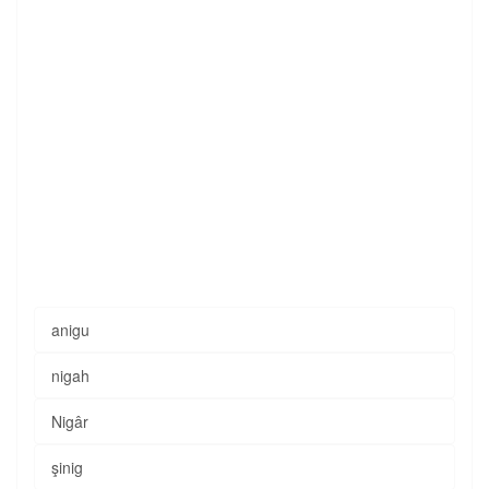
anigu
nigah
Nigâr
şinig