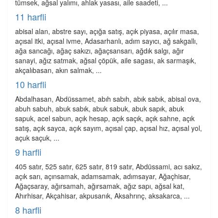
tümsek, ağsal yalımı, ahlak yasası, aile saadeti, ...
11 harfli
abisal alan, abstre sayı, açığa satış, açık piyasa, açılır masa,
açısal itki, açısal ivme, Adasarhanlı, adım sayıcı, ağ sakgallı,
ağa sancağı, ağaç sakızı, ağaçsansarı, ağdık salgı, ağır
sanayi, ağız satmak, ağsal çöpük, aile sagası, ak sarmaşık,
akçalıbasan, akın salmak, ...
10 harfli
Abdalhasan, Abdüssamet, abıh sabıh, abık sabık, abisal ova,
abuh sabuh, abuk sabık, abuk sabuk, abuk sapık, abuk
sapuk, acel sabun, açık hesap, açık saçık, açık sahne, açık
satış, açık sayca, açık sayım, açısal çap, açısal hız, açısal yol,
açuk saçuk, ...
9 harfli
405 satır, 525 satır, 625 satır, 819 satır, Abdüssami, acı sakız,
açık sarı, açınsamak, adamsamak, adımsayar, Ağaçhisar,
Ağaçsaray, ağırsamah, ağırsamak, ağız sapı, ağsal kat,
Ahırhisar, Akçahisar, akpusanık, Aksahrınç, aksakarca, ...
8 harfli