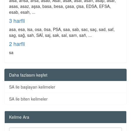
alsa, ansa, arsa, asab, Asaf, asak, asal, asan, asap, asar,
asas, asaz, aşsa, basa, besa, çasa, çisa, EDSA, EFSA,
esab, esah, ...
3 harfli
asa, esa, isa, osa, ösa, PSA, saa, sab, sac, saç, sad, saf,
sag, sağ, sah, SAİ, saj, sak, sal, sam, sañ, ...
2 harfli
sa
Daha fazlasını keşfet
SA ile başlayan kelimeler
SA ile biten kelimeler
Kelime Ara