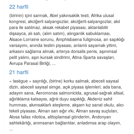
22 harfli
(birinin) içini sarmak, Abel yakınsaklık testi, Afrika ulusal
kongresi, akciğerli salyangozlar, akciğerli-salyangozlar, akıl
para ile satılmaz, aksak rekabet piyasası, aktarılabilir
dışsayca, alı satı, (alım satım), alınganlık sabuklaması,
Alsace-Lorraine sorunu, Amphisbaena fuliginosa, an sapıklığı
varsayımı, anında teslim piyasası, anlamlı sayamak yitimi,
arkasını sağlama almak, arterya dorsalis penis, aşınımsal
pelit yalımı, aşırı kursak sindirimi, Atina-Sparta savaşları,
Avrupa Parasal Birliği, ...
21 harfli
« lasègue » sayrılığı, (birine) korku salmak, abeceli sayısal
dizin, abeceli sayısal simge, açık piyasa işlemleri, ada bana,
adayım sana, Aeromonas salmonicida, agrusal-sağrak altsal,
ağırlıklama katsayısı, ağrılı duyu sapıklığı, Akdeniz sahil
humması, akımsaklarlı ateşleme, akşam kız sanat okulu, alıcı
tekeli piyasası, Alman sarı sığır ırkı, Alman savaş suçluları,
Alosa fallax nilotica, alttoplamsal gönderim, Andonyan
sahtekârlığı, anımsanan bağlantılar, anladımsa arap olayım,
...