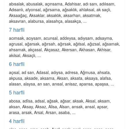
abısalak, abusalak, açınsama, Adahisar, adı sanı, adılısam,
Adısanlı, afyonsal, ağırsama, ağsaklık, ahlaksal, ak saçlı,
Aksaağaç, Aksaklar, aksaklık, aksarhan, aksatmak,
aksavran, alabursa, alasahça, alasakça, ...
7 harfli
acımsak, acıysam, acunsal, addeysa, adıysam, adsayma,
agrusal, ağarsak, ağırsah, ağırsak, ağıtsal, ağızsal, ağsamak,
ahsamak, akçasal, Akçasaz, Akersan, Akhasan, Akhisar,
akılsal, Aksaçlı, ...
6 harfli
açısal, ad san, Adasal, adıysa, adresa, Ağmusa, ahsata,
akpusa, aksade, aksama, Aksarı, aksata, aksaya, alafsa,
alasan, alaysa, an san, anısal, anisaz, apansa, apaşsa, ...
5 harfli
abosa, adîsa, adsal, ağsak, ağsar, aksak, Aksal, aksam,
aksan, Aksay, Aksaz, Alisa, Alsan, ansak, ansal, apsar,
arasa, arsak, Arsal, Arsan, asaba, ...
4 harfli