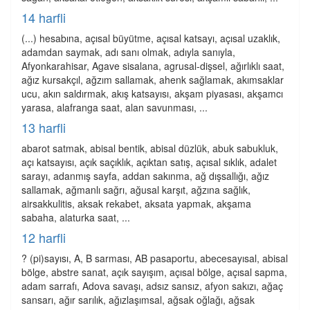
14 harfli
(...) hesabına, açısal büyütme, açısal katsayı, açısal uzaklık,
adamdan saymak, adı sanı olmak, adıyla sanıyla,
Afyonkarahisar, Agave sisalana, agrusal-dişsel, ağırlıklı saat,
ağız kursakçıl, ağzım sallamak, ahenk sağlamak, akımsaklar
ucu, akın saldırmak, akış katsayısı, akşam piyasası, akşamcı
yarasa, alafranga saat, alan savunması, ...
13 harfli
abarot satmak, abisal bentik, abisal düzlük, abuk sabukluk,
açı katsayısı, açık saçıklık, açıktan satış, açısal sıklık, adalet
sarayı, adanmış sayfa, addan sakınma, ağ dışsallığı, ağız
sallamak, ağmanlı sağrı, ağusal karşıt, ağzına sağlık,
airsakkulitis, aksak rekabet, aksata yapmak, akşama
sabaha, alaturka saat, ...
12 harfli
? (pi)sayısı, A, B sarması, AB pasaportu, abecesayısal, abisal
bölge, abstre sanat, açık sayışım, açısal bölge, açısal sapma,
adam sarrafı, Adova savaşı, adsız sansız, afyon sakızı, ağaç
sansarı, ağır sarılık, ağızlaşımsal, ağsak oğlağı, ağsak