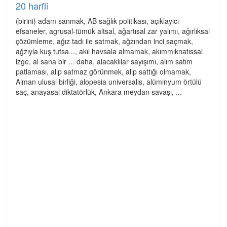
20 harfli
(birini) adam sanmak, AB sağlık politikası, açıklayıcı
efsaneler, agrusal-tümük altsal, ağartısal zar yalımı, ağırlıksal
çözümleme, ağız tadı ile satmak, ağzından inci saçmak,
ağzıyla kuş tutsa..., akıl havsala almamak, akımmıknatıssal
izge, al sana bir ... daha, alacaklılar sayışımı, alım satım
patlaması, alıp satmaz görünmek, alıp sattığı olmamak,
Alman ulusal birliği, alopesia universalis, alüminyum örtülü
saç, anayasal diktatörlük, Ankara meydan savaşı, ...