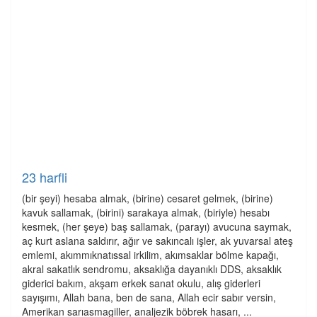
23 harfli
(bir şeyi) hesaba almak, (birine) cesaret gelmek, (birine)
kavuk sallamak, (birini) sarakaya almak, (biriyle) hesabı
kesmek, (her şeye) baş sallamak, (parayı) avucuna saymak,
aç kurt aslana saldırır, ağır ve sakıncalı işler, ak yuvarsal ateş
emlemi, akımmıknatıssal irkilim, akımsaklar bölme kapağı,
akral sakatlık sendromu, aksaklığa dayanıklı DDS, aksaklık
giderici bakım, akşam erkek sanat okulu, alış giderleri
sayışımı, Allah bana, ben de sana, Allah ecir sabır versin,
Amerikan sarıasmagiller, analjezik böbrek hasarı, ...