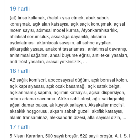
19 harfli
(at) tırısa kalkmak, (halatı) yısa etmek, abuk sabuk
konuşmak, açık alan katsayısı, açık saçık konuşmak, açısal
nicem sayısı, adımsal model kurma, Afyonkarahisarlılık,
ahlaksal sorumluluk, aksaklığa dayanıklı, aksama
aydınlatması, aktarılacak sayışım, alt sahne aygıtları,
altkarşıtlık yasası, anakent tasarlaması, anlatımsal davranış,
anlatımsal sağaltım, ansal büyüme eğrisi, anti-tekel yasaları,
anti-tröst yasaları, arasal yetkinsizlik, ...
18 harfli
AB sağlık komiseri, abecesayısal düğüm, açık borusal kolon,
açık kapı siyasası, açık ocak basamağı, açık satak belgiti,
açıklanmamış sapma, açılımın katsayısı, açısal dispersiyon,
adam adama savunma, Afrika sahil ateşi, ağız saldırganlığı,
ağsal damar bakısı, ak kuyruk sallayan, Aksakallar meclisi,
aksaklık hoşgörüsü, akşam sabah güzeli, aktiflik katsayısı,
alanin transaminaz, aleksandrin dizesi, alfa-sayısal dizin, ...
17 harfli
5 Nisan Kararları, 500 sayılı broşür, 522 sayılı broşür, A. I. S. I