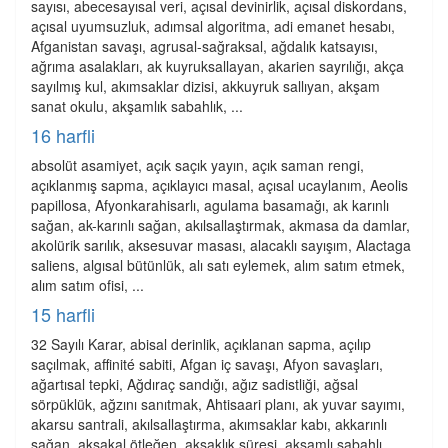
sayısı, abecesayısal veri, açısal devinirlik, açısal diskordans,
açısal uyumsuzluk, adımsal algoritma, adi emanet hesabı,
Afganistan savaşı, agrusal-sağraksal, ağdalık katsayısı,
ağrıma asalakları, ak kuyruksallayan, akarien sayrılığı, akça
sayılmış kul, akımsaklar dizisi, akkuyruk sallıyan, akşam
sanat okulu, akşamlık sabahlık, ...
16 harfli
absolüt asamiyet, açık saçık yayın, açık saman rengi,
açıklanmış sapma, açıklayıcı masal, açısal ucaylanım, Aeolis
papillosa, Afyonkarahisarlı, agulama basamağı, ak karınlı
sağan, ak-karınlı sağan, akılsallaştırmak, akmasa da damlar,
akolürik sarılık, aksesuvar masası, alacaklı sayışım, Alactaga
saliens, algısal bütünlük, alı satı eylemek, alım satım etmek,
alım satım ofisi, ...
15 harfli
32 Sayılı Karar, abisal derinlik, açıklanan sapma, açılıp
saçılmak, affinité sabiti, Afgan iç savaşı, Afyon savaşları,
ağartısal tepki, Ağdıraç sandığı, ağız sadistliği, ağsal
sörpüklük, ağzını sanıtmak, Ahtisaari planı, ak yuvar sayımı,
akarsu santrali, akılsallaştırma, akımsaklar kabı, akkarınlı
sağan, aksakal ötleğen, aksaklık süresi, akşamlı sabahlı, ...