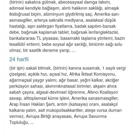
(birinin) sakalına gülmek, abecesayısal damga takımı,
adımsal kendiyle bağlaşım, alıntı hakkının saklılığı, almaşık
ikidoğrusal biçim, alüminyum giydirilmiş saç, Amerika-sarı-
asmasıgiller, arterya sakralis mediyana, asalaksal düşük
hastalığı, aşırı saldırgan fiyatlama, badak sapıtım-barsak
debe, bağırsak kaplamalı tablet, bağırsak lenfangiektazisi,
bankalararası TL piyasası, basamaklı taşlama yöntemi, bazin
tesallübî eritemi, bebe soysal ağır sarılığı, binicinin sağı solu
olmaz, bir saatlik deneme yarışı, ...
24 harfli
(bir işin) sakalı bitmek, (birinin) kanına susamak, 1 sayılı vergi
çizelgesi, açıklık hızı, açısal hız, Afrika İktisat Komisyonu,
ağarmaçsal yaygır yalımı, ağır basar, yeğni kalkar, akciğer
perküsyon sahası, akımmıknatıssaI birimler, akşam ahıra
sabah çayıra, algısal-devimsel öğrenme, Altıncı Koalisyon
savaşı, alttoplamsal küme işlevi, Amerika sarıasmasıgiller,
Arap İnsan Hakları Şartı, arıtım (katsayısı) oranı, asalakçıl
kalkansı yalım, asit mukopolisakkaritler, ateşe vursa duman
vermez, Avrupa Birliği anayasası, Avrupa Savunma
Topluluğu, ...