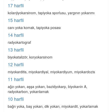
17 harfli
kolanjiyokarsinom, tapiyoka sporlusu, yargının yokarımı
15 harfli
canı yoka komak, tapiyoka posası
14 harfli
radyokartograf
13 harfli
biyokatalizör, koryokarsinom
12 harfli
miyokarditis, miyokardiyal, miyokardiyum, miyokardozis
11 harfli
ağzı yokarı, aşşa yokarı, bazidyokarp, biyokanin A,
radyokarbon, yokarılamak
10 harfli
bağrı yoka, baş yokarı, dik yokarı, miyokardit, yokarlamak