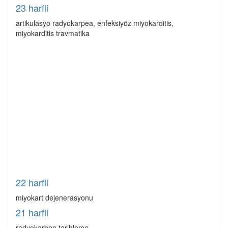
23 harfli
artikulasyo radyokarpea, enfeksiyöz miyokarditis,
miyokarditis travmatika
22 harfli
miyokart dejenerasyonu
21 harfli
radyokarbon tarihleme