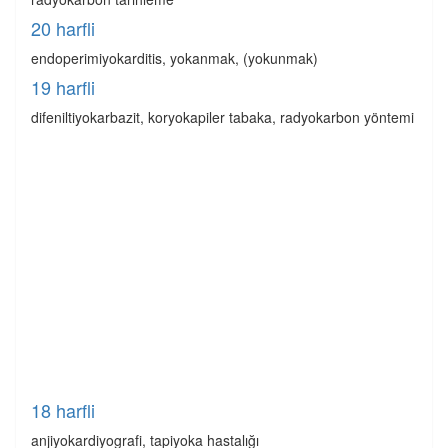
20 harfli
endoperimiyokarditis, yokanmak, (yokunmak)
19 harfli
difeniltiyokarbazit, koryokapiler tabaka, radyokarbon yöntemi
18 harfli
anjiyokardiyografi, tapiyoka hastalığı