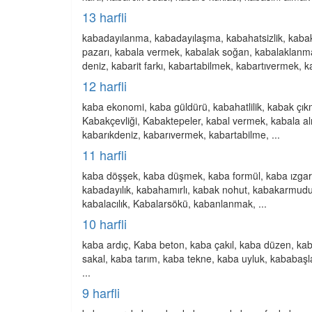
13 harfli
kabadayılanma, kabadayılaşma, kabahatsizlik, kabak 
pazarı, kabala vermek, kabalak soğan, kabalaklanma
deniz, kabarit farkı, kabartabilmek, kabartıvermek, k
12 harfli
kaba ekonomi, kaba güldürü, kabahatlilik, kabak çık
Kabakçevliği, Kabaktepeler, kabal vermek, kabala a
kabarıkdeniz, kabarıvermek, kabartabilme, ...
11 harfli
kaba döşşek, kaba düşmek, kaba formül, kaba ızgara
kabadayılık, kabahamırlı, kabak nohut, kabakarmudu
kabalacılık, Kabalarsökü, kabanlanmak, ...
10 harfli
kaba ardıç, Kaba beton, kaba çakıl, kaba düzen, ka
sakal, kaba tarım, kaba tekne, kaba uyluk, kababaşl
...
9 harfli