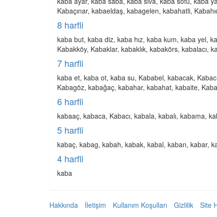
kaba ayar, kaba saba, kaba sıva, kaba sofu, kaba y
Kabaçınar, kabaeldaş, kabagelen, kabahatli, Kabahı
8 harfli
kaba but, kaba diz, kaba hız, kaba kum, kaba yel, 
Kabakköy, Kabaklar, kabaklık, kabakörs, kabalacı, kab
7 harfli
kaba et, kaba ot, kaba su, Kababel, kabacak, Kaba
Kabagöz, kabağaç, kabahar, kabahat, kabaite, Kabakç
6 harfli
kabaaç, kabaca, Kabacı, kabala, kabalı, kabama, ka
5 harfli
kabaç, kabag, kabah, kabak, kabal, kaban, kabar, k
4 harfli
kaba
Hakkında
İletişim
Kullanım Koşulları
Gizlilik
Site 