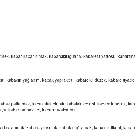
rmek, kabar kabar olmak, kabarcıklı iguana, kabaret tiyatrosu, kabartm
i, kabacın yağlanım, kabak yaprakbiti, kabarcıklı düzeç, kabare tiyatro
kabak patlatmak, kabakulak olmak, kabalak leblebi, kabarcık bellek, kab
kmıkça, kabarma basıncı, kabarma-alça!ma
badayılanmak, kabadayılaşmak, kabak doğramak, kabaldızdikeni, kabar