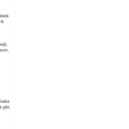
abala
ık
neği,
anım,
, kaba
 gibi,