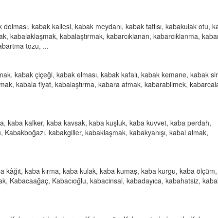
dolması, kabak kallesi, kabak meydanı, kabak tatlısı, kabakulak otu, k
k, kabalaklaşmak, kabalaştırmak, kabarcıklanan, kabarcıklanma, kabar
abartma tozu, ...
mak, kabak çiçeği, kabak elması, kabak kafalı, kabak kemane, kabak si
lmak, kabala fiyat, kabalaştırma, kabara atmak, kabarabilmek, kabarcal
, kaba kalker, kaba kavsak, kaba kuşluk, kaba kuvvet, kaba perdah,
, Kabakboğazı, kabakgiller, kabaklaşmak, kabakyanışı, kabal almak,
ba kâğıt, kaba kırma, kaba kulak, kaba kumaş, kaba kurgu, kaba ölçüm
ak, Kabacaağaç, Kabacıoğlu, kabacinsal, kabadayıca, kabahatsiz, kabak