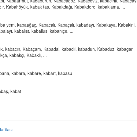
apı, Kabaarmut, kababurun, Kabacagöz, Kabaceviz, kabacırık, Kabaçayı
dır, Kabahöyük, kabak tas, Kabakdağı, Kabakdere, kabaklama, ...
kaba yem, kabaağaç, Kabacalı, Kabaçalı, kabadayı, Kabakaya, Kabakini,
alayı, kabalist, kaballus, kabaniçe, ...
cık, kabacın, Kabaçam, Kabadal, kabadil, kabadun, Kabadüz, kabagar,
a, kabakçı, Kabaklı, ...
bana, kabara, kabare, kabart, kabasu
abaş, kabat
Haritası