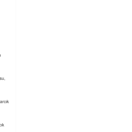
a
su,
arcık
cık