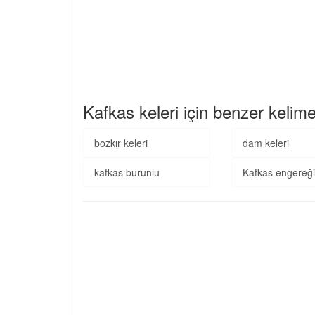
Kafkas keleri için benzer kelime
bozkır keleri
dam keleri
kafkas burunlu
Kafkas engereğ