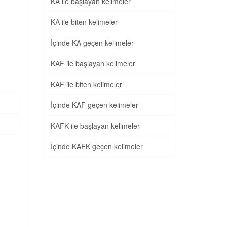
KA ile başlayan kelimeler
KA ile biten kelimeler
İçinde KA geçen kelimeler
KAF ile başlayan kelimeler
KAF ile biten kelimeler
İçinde KAF geçen kelimeler
KAFK ile başlayan kelimeler
İçinde KAFK geçen kelimeler