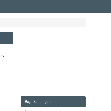
rle
Başı, Sonu, İçeren