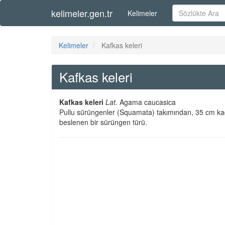
kelimeler.gen.tr
Kelimeler
Kelimeler
Kafkas keleri
Kafkas keleri
Kafkas keleri
Lat.
Agama caucasica
Pullu sürüngenler (Squamata) takımından, 35 cm kad
beslenen bir sürüngen türü.