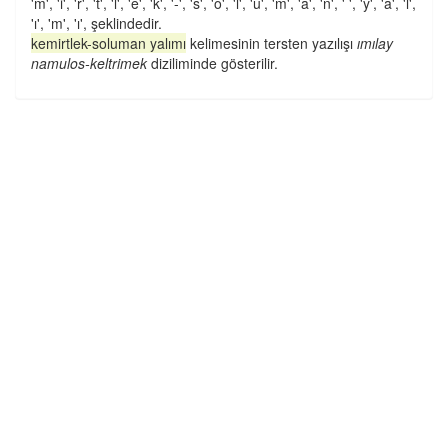
'm', 'i', 'r', 't', 'l', 'e', 'k', '-', 's', 'o', 'l', 'u', 'm', 'a', 'n', ' ', 'y', 'a', 'l',
'ı', 'm', 'ı', şeklindedir.
kemirtlek-soluman yalımı
kelimesinin tersten yazılışı
ımılay
namulos-keltrimek
diziliminde gösterilir.