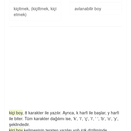
kiçitmek, (kiçiltmek, kiçi
avlanabilir boy
etmek)
kiçi boy
, 8 karakter ile yazılır. Ayrıca, k harfi ile başlar, y harfi
ile biter. Tüm karakter dağılımı ise, 'k', 'i', 'ç', 'i', ' ', 'b', 'o', 'y',
şeklindedir.
kiçi boy
kelimesinin tersten yazılışı
yob içik
diziliminde