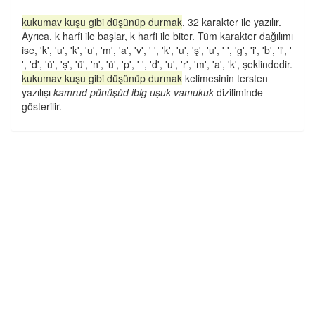
kukumav kuşu gibi düşünüp durmak
, 32 karakter ile yazılır.
Ayrıca, k harfi ile başlar, k harfi ile biter. Tüm karakter dağılımı
ise, 'k', 'u', 'k', 'u', 'm', 'a', 'v', ' ', 'k', 'u', 'ş', 'u', ' ', 'g', 'i', 'b', 'i', '
', 'd', 'ü', 'ş', 'ü', 'n', 'ü', 'p', ' ', 'd', 'u', 'r', 'm', 'a', 'k', şeklindedir.
kukumav kuşu gibi düşünüp durmak
kelimesinin tersten
yazılışı
kamrud pünüşüd ibig uşuk vamukuk
diziliminde
gösterilir.