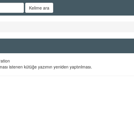
Kelime ara
ration
ası istenen kütüğe yazımın yeniden yaptırılması.