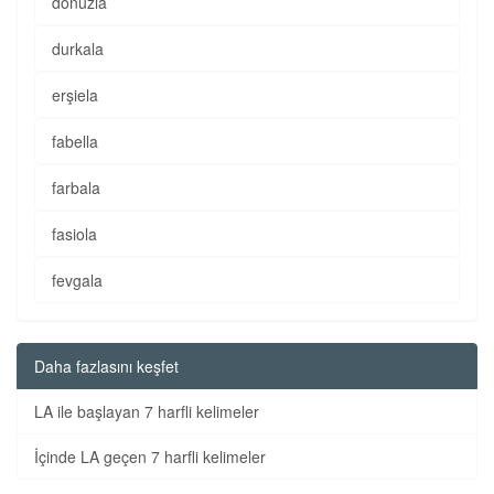
donuzla
durkala
erşiela
fabella
farbala
fasiola
fevgala
Daha fazlasını keşfet
LA ile başlayan 7 harfli kelimeler
İçinde LA geçen 7 harfli kelimeler