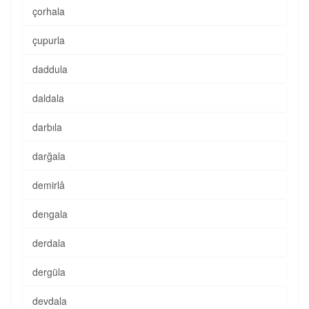
çorhala
çupurla
daddula
daldala
darbıla
darğala
demirlâ
dengala
derdala
dergüla
devdala