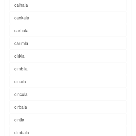
calhala
cankala
carhala
carımla
cılıkla
cımbıla
cıncıla
cıncula
cırbala
cırıtla
cimbala