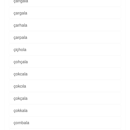
çangala
çargala
çarhala
çarpala
çiçhola
çohçala
çokcala
çokcıla
çokçala
çokkala
çombala