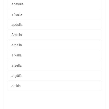
anavula
añsızla
apdulla
Arcella
argalla
arkalla
arsella
arşıâlâ
artıkla