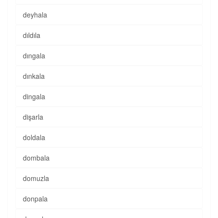
deyhala
dıldıla
dıngala
dınkala
dingala
dişarla
doldala
dombala
domuzla
donpala