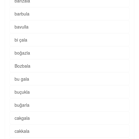
banzala
barbula
bavulla
bi çala
boğazla
Bozbala
bu gala
buçukla
buğarla
cakgala
cakkala