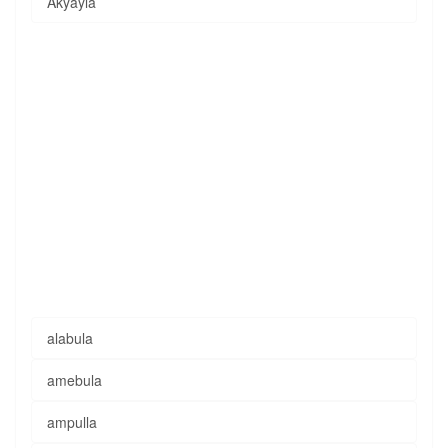
Akyayla
alabula
amebula
ampulla