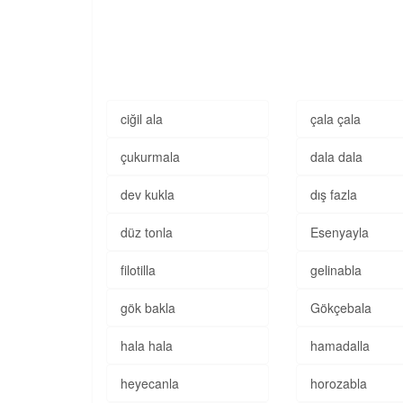
ciğil ala
çala çala
çukurmala
dala dala
dev kukla
dış fazla
düz tonla
Esenyayla
filotilla
gelinabla
gök bakla
Gökçebala
hala hala
hamadalla
heyecanla
horozabla