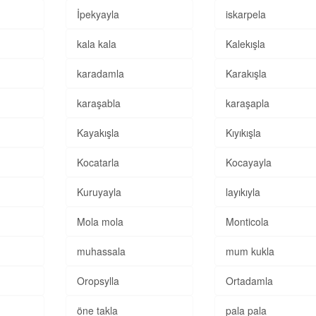
İpekyayla
iskarpela
kala kala
Kalekışla
karadamla
Karakışla
karaşabla
karaşapla
Kayakışla
Kıyıkışla
Kocatarla
Kocayayla
Kuruyayla
layıkıyla
Mola mola
Monticola
muhassala
mum kukla
Oropsylla
Ortadamla
öne takla
pala pala