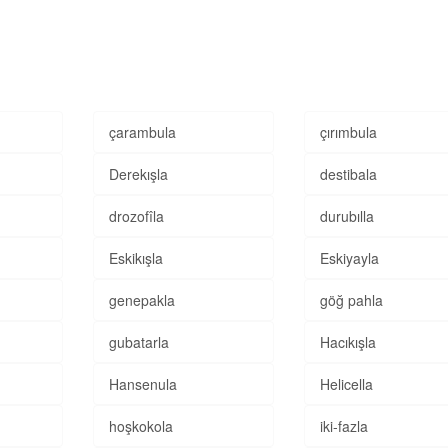
çarambula
çırımbula
Derekışla
destibala
drozofîla
durubılla
Eskikışla
Eskiyayla
genepakla
göğ pahla
gubatarla
Hacıkışla
Hansenula
Helicella
hoşkokola
iki-fazla