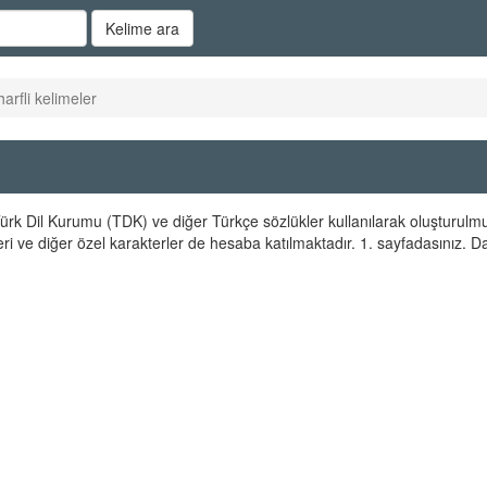
Kelime ara
harfli kelimeler
r Türk Dil Kurumu (TDK) ve diğer Türkçe sözlükler kullanılarak oluşturulmu
eri ve diğer özel karakterler de hesaba katılmaktadır. 1. sayfadasınız. 