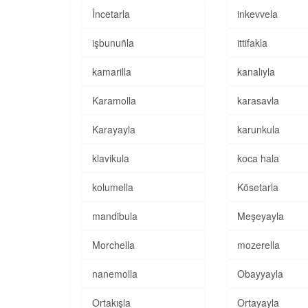
İncetarla
inkevvela
işbunuñla
ittifakla
kamarilla
kanalıyla
Karamolla
karasavla
Karayayla
karunkula
klavikula
koca hala
kolumella
Kösetarla
mandibula
Meşeyayla
Morchella
mozerella
nanemolla
Obayyayla
Ortakışla
Ortayayla