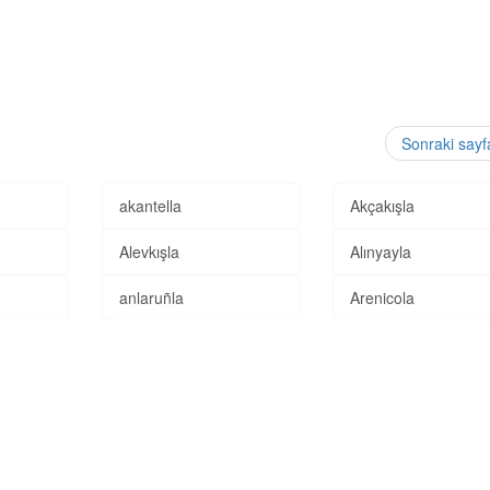
Sonraki say
akantella
Akçakışla
Alevkışla
Alınyayla
anlaruñla
Arenicola