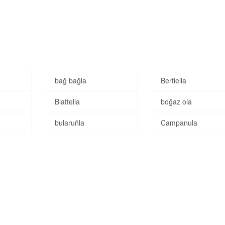
bağ bağla
Bertiella
Blattella
boğaz ola
bularuñla
Campanula