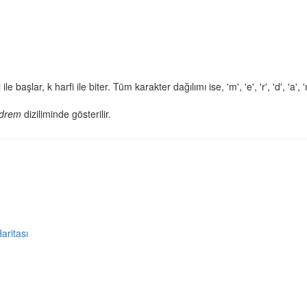
le başlar, k harfi ile biter. Tüm karakter dağılımı ise, 'm', 'e', 'r', 'd', 'a', 'n
drem
diziliminde gösterilir.
Haritası