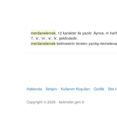
merdanelemek
, 12 karakter ile yazılır. Ayrıca, m harfi i
'l', 'e', 'm', 'e', 'k', şeklindedir.
merdanelemek
kelimesinin tersten yazılışı
kemelena
Hakkında
İletişim
Kullanım Koşulları
Gizlilik
Site 
Copyright © 2026 - kelimeler.gen.tr